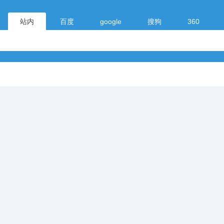
站内
百度
google
搜狗
360