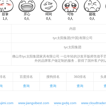
鼓掌
开心
呵呵
可怜
鄙视
1人
0人
0人
0人
0人
内容
tyc太阳集团(中国)有限公司
tyc太阳集团
佛山市tyc太阳集团家具有限公司 一位年轻的沙发开版师凭借手
外的品牌客户做定制的服务，获得了国外客户的
jl排名
百度排名
搜狗排名
360排名
头
询
查询
查询
查询
jimi.com
www.jiangxibest.com
www.gxdq.com
www.cloudtrade