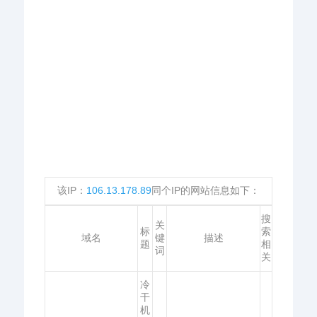
该IP：
106.13.178.89
同个IP的网站信息如下：
搜
关
标
索
域名
键
描述
题
相
词
关
冷
干
机