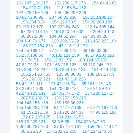
156.247.124.217
156.250.117.178
154.84.43.82
154.220.71.181
213.158.94.132
192.229.189.136
168.206.209.246
104.27.206.92
207.60.31.238
156.253.108.107
156.234.9.24
154.220.79.5
154.38.209.103
39.106.12.170
192.229.64.246
122.14.195.144
67.223.118.13
156.240.44.232
8.209.80.143
38.207.2.86
184.84.62.254
154.89.89.28
104.166.71.177
120.202.35.22
216.152.225.104
185.227.154.219
47.113.113.172
154.85.169.17
77.247.69.172
38.165.33.35
35.157.188.59
43.132.129.239
46.149.203.252
3.5.74.51
154.12.82.197
160.124.65.253
47.82.79.33
107.163.215.125
59.110.246.172
115.239.213.242
156.253.147.131
121.42.4.113
156.254.237.53
125.90.88.33
108.167.177.9
156.226.82.221
121.42.118.228
58.49.151.111
121.42.113.74
65.181.116.145
38.239.51.239
154.206.90.194
154.91.99.40
42.248.123.142
154.92.77.172
154.220.127.27
207.57.192.93
156.253.150.215
104.143.156.159
155.159.66.235
155.159.237.149
61.147.67.188
54.221.199.186
61.197.171.39
154.220.244.30
47.93.115.186
172.67.197.155
191.214.38.56
168.76.229.131
38.6.5.55
154.220.247.53
156.230.237.163
37.97.134.161
156.253.148.82
38.6.26.90
154.201.72.208
104.224.243.50