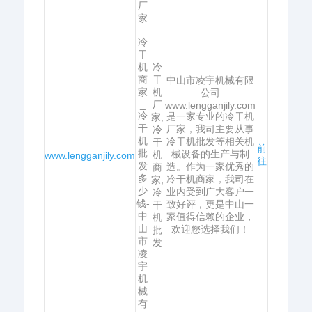
厂
家
_
冷
干
机
冷
商
干
中山市凌宇机械有限
家
机
公司
_
厂
www.lengganjily.com
冷
是一家专业的冷干机
家,
干
厂家，我司主要从事
冷
机
冷干机批发等相关机
干
前
批
械设备的生产与制
机
www.lengganjily.com
往
发
造。作为一家优秀的
商
多
冷干机商家，我司在
家,
少
业内受到广大客户一
冷
钱-
致好评，更是中山一
干
中
家值得信赖的企业，
机
山
欢迎您选择我们！
批
市
发
凌
宇
机
械
有