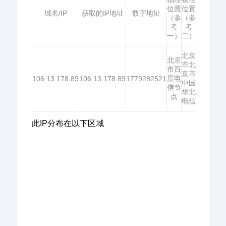
位置
位置
域名/IP
获取的IP地址
数字地址
（参
（参
考
考
一）
二）
北京
北京
市北
市百
京市
度电
106.13.178.89
106.13.178.89
1779282521
中国
信节
华北
点
电信
此IP分布在以下区域