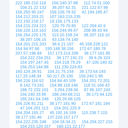
222.180.210.118
156.240.37.88
112.74.51.100
104.21.22.132
38.207.62.31
221.122.67.98
156.250.90.247
156.226.78.92
42.194.185.47
154.212.203.21
107.163.215.235
122.192.218.17
18.156.179.133
154.215.224.221
120.79.70.85
122.204.42.6
156.226.119.163
156.244.99.47
208.98.43.94
156.254.225.175
113.10.158.24
38.207.110.10
38.207.106.15
43.134.74.140
154.201.215.203
38.6.21.107
45.158.228.122
154.94.97.66
193.148.38.156
172.67.180.78
207.57.196.84
157.173.214.208
38.177.181.85
154.222.234.251
38.177.191.23
38.6.26.103
154.197.247.45
154.218.79.29
47.105.140.32
156.253.144.88
111.230.224.83
160.124.28.91
104.21.75.234
38.173.54.193
117.25.148.34
50.117.25.100
156.240.1.98
156.226.116.52
154.84.40.109
154.201.72.201
8.142.73.241
154.88.118.146
118.31.166.43
188.72.232.101
3.254.238.56
87.85.107.243
156.240.33.85
186.240.68.211
38.173.94.125
185.241.64.248
120.26.68.129
156.226.81.211
38.177.181.90
172.67.181.194
47.104.201.113
154.201.225.9
154.204.155.27
45.192.16.159
115.236.7.115
38.177.191.46
137.220.157.177
154.222.235.248
104.18.34.21
154.204.227.215
154.215.120.157
160.121.22.177