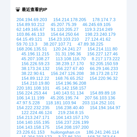
最近查看的IP
204.194.69.203
154.214.178.205
178.174.7.3
154.89.93.212
45.207.75.39
46.245.69.105
62.149.165.67
91.110.205.27
119.3.214.249
103.86.46.133
154.64.250.64
198.23.240.179
64.15.49.121
154.23.103.210
27.124.41.62
59.70.13.3
38.207.107.71
47.89.38.225
168.206.135.51
120.24.241.27
154.214.111.80
45.196.11.215
31.31.196.36
156.227.127.46
45.207.108.27
113.108.116.70
8.217.173.222
156.226.59.23
38.239.17.170
92.205.150.59
38.173.24.132
156.227.67.40
66.29.146.233
38.22.90.61
156.247.126.208
38.173.28.172
154.89.112.22
168.76.65.252
154.220.96.32
154.210.19.80
154.196.96.208
220.181.108.101
45.142.158.157
156.224.253.44
140.143.51.134
154.89.89.18
106.14.11.199
45.205.195.74
207.56.103.136
47.97.5.228
118.181.103.94
203.114.252.101
154.222.232.235
156.238.40.40
154.194.164.97
122.224.46.124
219.234.8.15
154.213.247.171
104.143.157.170
104.140.155.195
156.237.226.199
104.143.158.175
154.208.197.200
23.226.61.153
huilongshan.cn
186.241.246.114