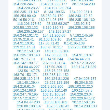
15.204.233.172
3.27.86.221
168.76.253.64
154.220.246.1
154.201.222.177
38.173.54.200
154.220.23.27
154.197.236.204
156.235.111.147
8.134.199.56
154.220.231.1
156.254.90.40
38.239.94.170
186.243.112.59
50.16.56.216
160.124.96.166
156.235.108.160
116.206.178.62
45.138.68.207
153.92.8.7
209.58.133.132
8.130.130.73
156.235.108.188
156.235.109.157
149.156.27.27
156.244.101.72
154.21.200.68
57.182.145.59
13.35.218.41
91.108.109.10
154.91.19.71
154.91.19.91
117.50.71.42
8.141.95.139
129.211.14.51
168.76.78.117
156.235.110.187
38.12.150.138
148.135.52.106
156.235.109.143
147.50.226.21
154.91.19.87
146.75.117.91
106.14.90.244
154.84.44.201
103.142.190.17
207.56.121.54
207.57.210.222
154.84.46.227
117.50.209.11
160.124.81.229
123.56.147.78
168.76.225.158
168.76.153.171
156.235.111.152
156.235.110.148
160.124.81.226
47.94.203.187
18.140.139.44
23.225.129.156
45.204.5.33
154.216.61.34
201.5.205.200
185.102.21.210
160.124.168.8
156.235.110.149
160.124.57.5
156.247.76.195
106.15.108.24
156.226.23.34
207.57.210.217
154.84.44.244
192.229.64.142
154.84.44.200
13.33.100.189
38.12.150.136
220.80.108.197
152.53.210.43
38.14.230.183