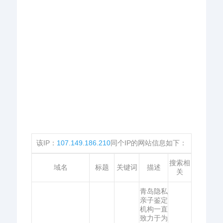
该IP：
107.149.186.210
同个IP的网站信息如下：
搜索相
域名
标题
关键词
描述
关
青岛隐私
亲子鉴定
机构一直
致力于为