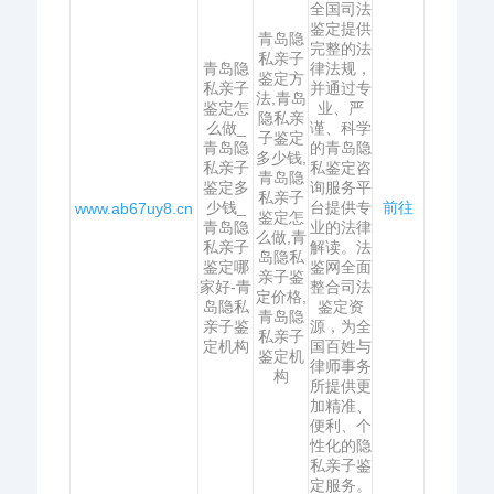
全国司法
鉴定提供
青岛隐
完整的法
私亲子
青岛隐
律法规，
鉴定方
私亲子
并通过专
法,青岛
鉴定怎
业、严
隐私亲
么做_
谨、科学
子鉴定
青岛隐
的青岛隐
多少钱,
私亲子
私鉴定咨
青岛隐
鉴定多
询服务平
私亲子
少钱_
台提供专
前往
www.ab67uy8.cn
鉴定怎
青岛隐
业的法律
么做,青
私亲子
解读。法
岛隐私
鉴定哪
鉴网全面
亲子鉴
家好-青
整合司法
定价格,
岛隐私
鉴定资
青岛隐
亲子鉴
源，为全
私亲子
定机构
国百姓与
鉴定机
律师事务
构
所提供更
加精准、
便利、个
性化的隐
私亲子鉴
定服务。