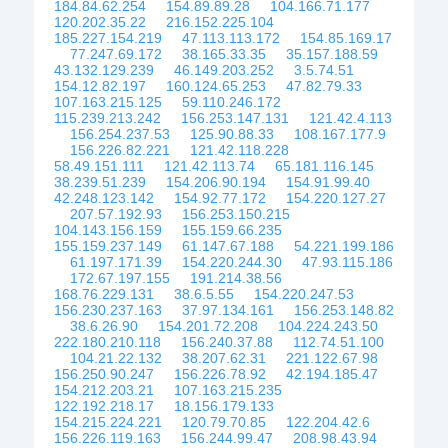
184.84.62.254
154.89.89.28
104.166.71.177
120.202.35.22
216.152.225.104
185.227.154.219
47.113.113.172
154.85.169.17
77.247.69.172
38.165.33.35
35.157.188.59
43.132.129.239
46.149.203.252
3.5.74.51
154.12.82.197
160.124.65.253
47.82.79.33
107.163.215.125
59.110.246.172
115.239.213.242
156.253.147.131
121.42.4.113
156.254.237.53
125.90.88.33
108.167.177.9
156.226.82.221
121.42.118.228
58.49.151.111
121.42.113.74
65.181.116.145
38.239.51.239
154.206.90.194
154.91.99.40
42.248.123.142
154.92.77.172
154.220.127.27
207.57.192.93
156.253.150.215
104.143.156.159
155.159.66.235
155.159.237.149
61.147.67.188
54.221.199.186
61.197.171.39
154.220.244.30
47.93.115.186
172.67.197.155
191.214.38.56
168.76.229.131
38.6.5.55
154.220.247.53
156.230.237.163
37.97.134.161
156.253.148.82
38.6.26.90
154.201.72.208
104.224.243.50
222.180.210.118
156.240.37.88
112.74.51.100
104.21.22.132
38.207.62.31
221.122.67.98
156.250.90.247
156.226.78.92
42.194.185.47
154.212.203.21
107.163.215.235
122.192.218.17
18.156.179.133
154.215.224.221
120.79.70.85
122.204.42.6
156.226.119.163
156.244.99.47
208.98.43.94