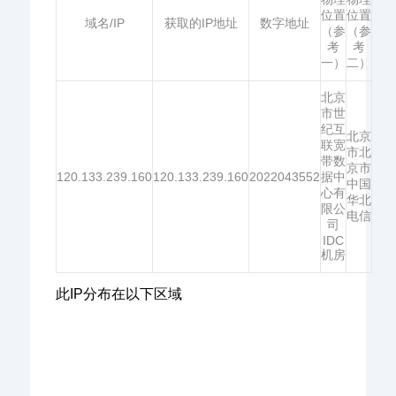
位置
位置
域名/IP
获取的IP地址
数字地址
（参
（参
考
考
一）
二）
北京
市世
纪互
北京
联宽
市北
带数
京市
120.133.239.160
120.133.239.160
2022043552
据中
中国
心有
华北
限公
电信
司
IDC
机房
此IP分布在以下区域