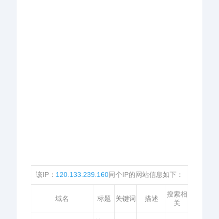
该IP：
120.133.239.160
同个IP的网站信息如下：
搜索相
域名
标题
关键词
描述
关