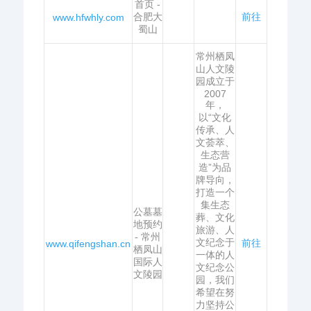
首页 -
合肥大
前往
www.hfwhly.com
蜀山
常州栖凤
山人文陵
园成立于
2007
年，
以“文化
传承、人
文荟萃、
生态营
造”为品
牌导向，
打造一个
集生态
公墓墓
葬、文化
地预约
旅游、人
- 常州
文纪念于
前往
www.qifengshan.cn
栖凤山
一体的人
国际人
文纪念公
文陵园
园，我们
希望在努
力坚持公