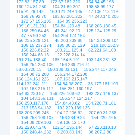
172.83.157.89
172.67.182.226
154.84.45.198
160.124.81.250
104.21.69.207
198.58.99.177
115.91.26.142
160.121.249.185
47.106.113.119
168.76.92.70
183.63.201.222
47.243.140.205
172.67.155.135
154.89.236.223
199.16.131.201
154.84.120.48
168.206.186.45
156.250.64.46
47.241.92.20
125.124.125.29
47.75.90.252
154.204.174.154
156.235.229.121
45.203.239.88
154.38.208.104
106.15.237.174
195.30.23.129
218.198.152.9
156.226.82.22
103.211.125.4
82.221.64.168
156.244.88.13
122.228.214.14
191.214.188.40
165.154.5.191
103.146.231.52
156.254.250.106
156.239.216.74
58.63.228.13
150.138.83.131
156.247.117.246
164.88.71.200
156.244.172.208
160.124.161.226
107.163.215.147
114.132.241.211
154.84.38.207
38.177.181.103
107.163.215.117
156.251.160.197
154.83.230.87
156.226.108.62
192.227.146.137
104.143.156.131
156.247.124.217
156.250.117.178
154.84.43.82
154.220.71.181
213.158.94.132
192.229.189.136
168.206.209.246
104.27.206.92
207.60.31.238
156.253.108.107
156.234.9.24
154.220.79.5
154.38.209.103
39.106.12.170
192.229.64.246
122.14.195.144
67.223.118.13
156.240.44.232
8.209.80.143
38.207.2.86