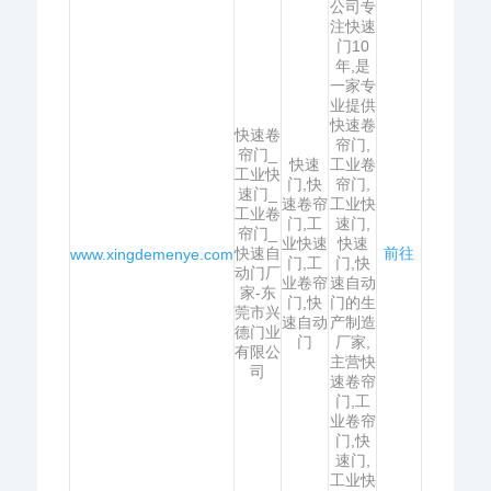
公司专
注快速
门10
年,是
一家专
业提供
快速卷
快速卷
帘门,
帘门_
快速
工业卷
工业快
门,快
帘门,
速门_
速卷帘
工业快
工业卷
门,工
速门,
帘门_
业快速
快速
快速自
前往
www.xingdemenye.com
门,工
门,快
动门厂
业卷帘
速自动
家-东
门,快
门的生
莞市兴
速自动
产制造
德门业
门
厂家,
有限公
主营快
司
速卷帘
门,工
业卷帘
门,快
速门,
工业快