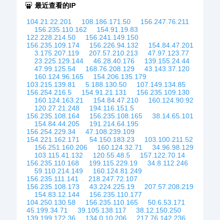
最近查看的IP
104.21.22.201
108.186.171.50
156.247.76.211
156.235.110.162
154.91.19.83
122.228.214.50
156.241.149.150
156.235.109.174
156.226.94.132
154.84.47.201
3.175.207.119
207.57.210.213
47.97.123.77
23.225.129.144
46.28.40.176
139.155.24.44
47.99.125.54
168.76.208.129
43.143.37.120
160.124.96.165
154.206.135.179
103.215.139.81
5.188.130.50
107.149.134.85
156.254.216.5
154.91.21.131
156.235.109.130
160.124.163.21
154.84.47.210
160.124.90.92
120.27.21.248
194.116.151.5
156.235.108.164
156.235.108.165
38.14.65.101
154.84.44.205
191.214.64.195
156.254.229.34
47.108.239.109
154.221.162.171
54.150.183.23
103.100.211.52
156.251.160.206
160.124.32.71
34.96.98.129
103.115.41.132
120.55.48.5
157.122.70.14
156.235.110.168
199.115.229.19
34.8.112.246
59.110.214.149
160.124.81.249
156.235.111.141
218.247.72.107
156.235.108.173
43.224.225.19
207.57.208.219
154.83.12.144
156.235.110.177
104.250.130.58
156.235.110.165
50.6.53.171
45.199.34.71
39.105.138.117
38.12.150.250
139.199.172.36
134.0.10.206
217.76.142.236