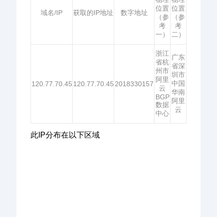
位置
位置
域名/IP
获取的IP地址
数字地址
（参
（参
考
考
一）
二）
浙江
广东
省杭
省深
州市
圳市
阿里
中国
120.77.70.45
120.77.70.45
2018330157
云
华南
BGP
阿里
数据
云
中心
此IP分布在以下区域