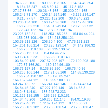
194.6.226.100
180.188.198.165
154.84.46.254
8.134.75.247
45.8.30.14
45.117.8.152
27.17.53.66
120.26.48.165
35.220.224.165
186.243.71.170
106.14.254.140
43.133.234.147
8.218.77.57
23.225.132.208
38.6.248.222
23.235.134.180
160.124.96.168
79.142.46.106
168.76.32.210
154.31.249.84
120.79.227.32
172.247.122.194
207.57.208.194
23.225.132.211
118.253.185.233
154.84.44.224
156.235.109.149
154.213.250.121
103.39.219.126
208.80.4.100
47.76.131.213
154.201.188.214
23.225.129.147
34.142.186.32
156.235.110.189
23.235.130.52
156.235.111.161
154.84.44.207
160.124.152.231
156.235.110.143
103.84.90.185
207.57.208.197
172.120.208.180
172.67.166.201
160.124.96.180
168.76.157.14
8.138.98.250
168.76.40.96
156.235.108.144
217.21.85.168
114.55.139.228
156.254.158.102
43.128.85.247
164.152.244.121
116.255.180.133
60.247.132.72
156.241.148.146
106.14.43.64
154.84.46.240
67.227.199.149
38.14.63.3
186.243.114.61
186.243.73.233
101.126.135.155
156.235.110.181
154.84.45.206
156.235.111.146
154.91.19.88
156.252.46.19
172.67.174.132
8.145.50.21
156.235.109.182
23.235.130.54
23.235.130.47