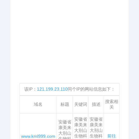
该IP：
121.199.23.110
同个IP的网站信息如下：
搜索相
域名
标题
关键词
描述
关
安徽省
安徽省
安徽省
康美来
康美来
康美来
大别山
大别山
大别山
生物科
生物科
前往
www.kml999.com
生物科