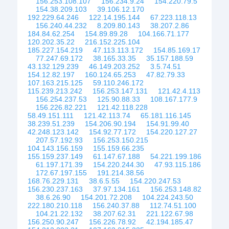
156.253.108.107
156.234.9.24
154.220.79.5
154.38.209.103
39.106.12.170
192.229.64.246
122.14.195.144
67.223.118.13
156.240.44.232
8.209.80.143
38.207.2.86
184.84.62.254
154.89.89.28
104.166.71.177
120.202.35.22
216.152.225.104
185.227.154.219
47.113.113.172
154.85.169.17
77.247.69.172
38.165.33.35
35.157.188.59
43.132.129.239
46.149.203.252
3.5.74.51
154.12.82.197
160.124.65.253
47.82.79.33
107.163.215.125
59.110.246.172
115.239.213.242
156.253.147.131
121.42.4.113
156.254.237.53
125.90.88.33
108.167.177.9
156.226.82.221
121.42.118.228
58.49.151.111
121.42.113.74
65.181.116.145
38.239.51.239
154.206.90.194
154.91.99.40
42.248.123.142
154.92.77.172
154.220.127.27
207.57.192.93
156.253.150.215
104.143.156.159
155.159.66.235
155.159.237.149
61.147.67.188
54.221.199.186
61.197.171.39
154.220.244.30
47.93.115.186
172.67.197.155
191.214.38.56
168.76.229.131
38.6.5.55
154.220.247.53
156.230.237.163
37.97.134.161
156.253.148.82
38.6.26.90
154.201.72.208
104.224.243.50
222.180.210.118
156.240.37.88
112.74.51.100
104.21.22.132
38.207.62.31
221.122.67.98
156.250.90.247
156.226.78.92
42.194.185.47