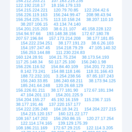
154.212.203.21
107.163.215.235
122.192.218.17
18.156.179.133
154.215.224.221
120.79.70.85
122.204.42.6
156.226.119.163
156.244.99.47
208.98.43.94
156.254.225.175
113.10.158.24
38.207.110.10
38.207.106.15
43.134.74.140
154.201.215.203
38.6.21.107
45.158.228.122
154.94.97.66
193.148.38.156
172.67.180.78
207.57.196.84
157.173.214.208
38.177.181.85
154.222.234.251
38.177.191.23
38.6.26.103
154.197.247.45
154.218.79.29
47.105.140.32
156.253.144.88
111.230.224.83
160.124.28.91
104.21.75.234
38.173.54.193
117.25.148.34
50.117.25.100
156.240.1.98
156.226.116.52
154.84.40.109
154.201.72.201
8.142.73.241
154.88.118.146
118.31.166.43
188.72.232.101
3.254.238.56
87.85.107.243
156.240.33.85
186.240.68.211
38.173.94.125
185.241.64.248
120.26.68.129
156.226.81.211
38.177.181.90
172.67.181.194
47.104.201.113
154.201.225.9
154.204.155.27
45.192.16.159
115.236.7.115
38.177.191.46
137.220.157.177
154.222.235.248
104.18.34.21
154.204.227.215
154.215.120.157
160.121.22.177
108.167.147.202
156.250.86.15
120.27.17.254
122.114.174.165
139.129.175.39
108.186.211.169
172.67.29.215
122.114.3.205