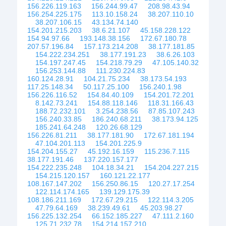
156.226.119.163
156.244.99.47
208.98.43.94
156.254.225.175
113.10.158.24
38.207.110.10
38.207.106.15
43.134.74.140
154.201.215.203
38.6.21.107
45.158.228.122
154.94.97.66
193.148.38.156
172.67.180.78
207.57.196.84
157.173.214.208
38.177.181.85
154.222.234.251
38.177.191.23
38.6.26.103
154.197.247.45
154.218.79.29
47.105.140.32
156.253.144.88
111.230.224.83
160.124.28.91
104.21.75.234
38.173.54.193
117.25.148.34
50.117.25.100
156.240.1.98
156.226.116.52
154.84.40.109
154.201.72.201
8.142.73.241
154.88.118.146
118.31.166.43
188.72.232.101
3.254.238.56
87.85.107.243
156.240.33.85
186.240.68.211
38.173.94.125
185.241.64.248
120.26.68.129
156.226.81.211
38.177.181.90
172.67.181.194
47.104.201.113
154.201.225.9
154.204.155.27
45.192.16.159
115.236.7.115
38.177.191.46
137.220.157.177
154.222.235.248
104.18.34.21
154.204.227.215
154.215.120.157
160.121.22.177
108.167.147.202
156.250.86.15
120.27.17.254
122.114.174.165
139.129.175.39
108.186.211.169
172.67.29.215
122.114.3.205
47.79.64.169
38.239.49.61
45.203.98.27
156.225.132.254
66.152.185.227
47.111.2.160
125.71.232.78
154.214.157.210