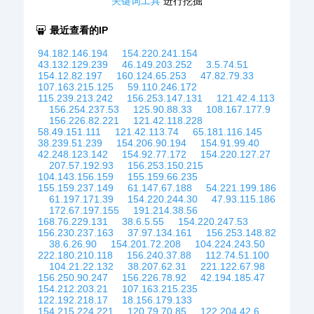
关键词工具
进行挖掘
最近查看的IP
94.182.146.194
154.220.241.154
43.132.129.239
46.149.203.252
3.5.74.51
154.12.82.197
160.124.65.253
47.82.79.33
107.163.215.125
59.110.246.172
115.239.213.242
156.253.147.131
121.42.4.113
156.254.237.53
125.90.88.33
108.167.177.9
156.226.82.221
121.42.118.228
58.49.151.111
121.42.113.74
65.181.116.145
38.239.51.239
154.206.90.194
154.91.99.40
42.248.123.142
154.92.77.172
154.220.127.27
207.57.192.93
156.253.150.215
104.143.156.159
155.159.66.235
155.159.237.149
61.147.67.188
54.221.199.186
61.197.171.39
154.220.244.30
47.93.115.186
172.67.197.155
191.214.38.56
168.76.229.131
38.6.5.55
154.220.247.53
156.230.237.163
37.97.134.161
156.253.148.82
38.6.26.90
154.201.72.208
104.224.243.50
222.180.210.118
156.240.37.88
112.74.51.100
104.21.22.132
38.207.62.31
221.122.67.98
156.250.90.247
156.226.78.92
42.194.185.47
154.212.203.21
107.163.215.235
122.192.218.17
18.156.179.133
154.215.224.221
120.79.70.85
122.204.42.6