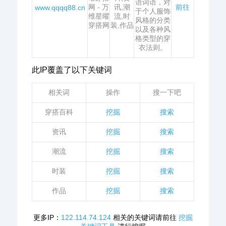
语词语，对
网 - 万
讯,潮
前往
www.qqqq88.cn
于个人服饰
维星曜
流,时
风格的分类
穿搭网
装,作品
以及各种风
格类型的穿
衣法则。
此IP覆盖了以下关键词
相关词
操作
搜一下吧
穿搭百科
挖掘
搜索
资讯
挖掘
搜索
潮流
挖掘
搜索
时装
挖掘
搜索
作品
挖掘
搜索
更多IP：
122.114.74.124
相关的关键词请前往
挖掘