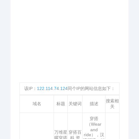
该IP：
122.114.74.124
同个IP的网站信息如下：
搜索相
域名
标题
关键词
描述
关
穿搭
（Wear
and
万维星
穿搭百
ride），汉
曜穿搭
科,资