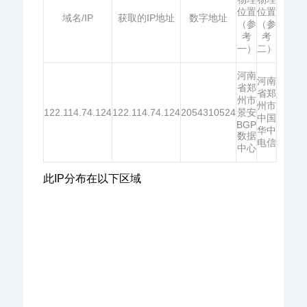
位置
位置
域名/IP
获取的IP地址
数字地址
（参
（参
考
考
一）
二）
河南
河南
省郑
省郑
州市
州市
122.114.74.124
122.114.74.124
2054310524
景安
中国
BGP
华中
数据
电信
中心
此IP分布在以下区域