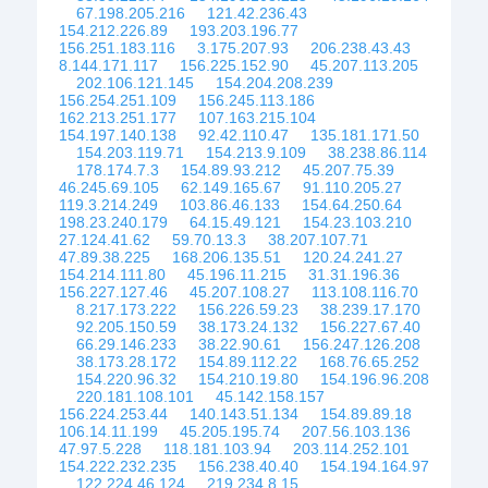
67.198.205.216
121.42.236.43
154.212.226.89
193.203.196.77
156.251.183.116
3.175.207.93
206.238.43.43
8.144.171.117
156.225.152.90
45.207.113.205
202.106.121.145
154.204.208.239
156.254.251.109
156.245.113.186
162.213.251.177
107.163.215.104
154.197.140.138
92.42.110.47
135.181.171.50
154.203.119.71
154.213.9.109
38.238.86.114
178.174.7.3
154.89.93.212
45.207.75.39
46.245.69.105
62.149.165.67
91.110.205.27
119.3.214.249
103.86.46.133
154.64.250.64
198.23.240.179
64.15.49.121
154.23.103.210
27.124.41.62
59.70.13.3
38.207.107.71
47.89.38.225
168.206.135.51
120.24.241.27
154.214.111.80
45.196.11.215
31.31.196.36
156.227.127.46
45.207.108.27
113.108.116.70
8.217.173.222
156.226.59.23
38.239.17.170
92.205.150.59
38.173.24.132
156.227.67.40
66.29.146.233
38.22.90.61
156.247.126.208
38.173.28.172
154.89.112.22
168.76.65.252
154.220.96.32
154.210.19.80
154.196.96.208
220.181.108.101
45.142.158.157
156.224.253.44
140.143.51.134
154.89.89.18
106.14.11.199
45.205.195.74
207.56.103.136
47.97.5.228
118.181.103.94
203.114.252.101
154.222.232.235
156.238.40.40
154.194.164.97
122.224.46.124
219.234.8.15