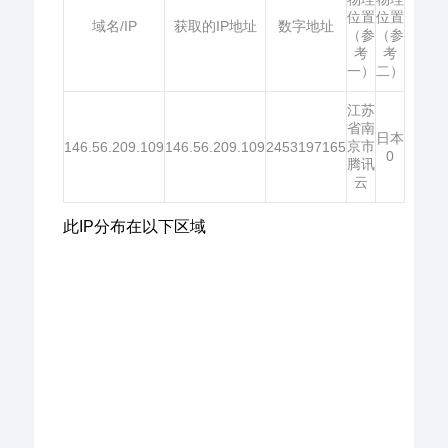
位置
位置
域名/IP
获取的IP地址
数字地址
（参
（参
考
考
一）
二）
江苏
省南
日本
京市
146.56.209.109
146.56.209.109
2453197165
0
腾讯
云
此IP分布在以下区域