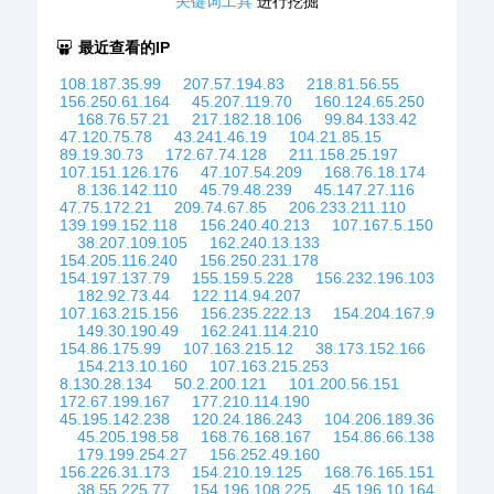
关键词工具
进行挖掘
最近查看的IP
108.187.35.99
207.57.194.83
218.81.56.55
156.250.61.164
45.207.119.70
160.124.65.250
168.76.57.21
217.182.18.106
99.84.133.42
47.120.75.78
43.241.46.19
104.21.85.15
89.19.30.73
172.67.74.128
211.158.25.197
107.151.126.176
47.107.54.209
168.76.18.174
8.136.142.110
45.79.48.239
45.147.27.116
47.75.172.21
209.74.67.85
206.233.211.110
139.199.152.118
156.240.40.213
107.167.5.150
38.207.109.105
162.240.13.133
154.205.116.240
156.250.231.178
154.197.137.79
155.159.5.228
156.232.196.103
182.92.73.44
122.114.94.207
107.163.215.156
156.235.222.13
154.204.167.9
149.30.190.49
162.241.114.210
154.86.175.99
107.163.215.12
38.173.152.166
154.213.10.160
107.163.215.253
8.130.28.134
50.2.200.121
101.200.56.151
172.67.199.167
177.210.114.190
45.195.142.238
120.24.186.243
104.206.189.36
45.205.198.58
168.76.168.167
154.86.66.138
179.199.254.27
156.252.49.160
156.226.31.173
154.210.19.125
168.76.165.151
38.55.225.77
154.196.108.225
45.196.10.164