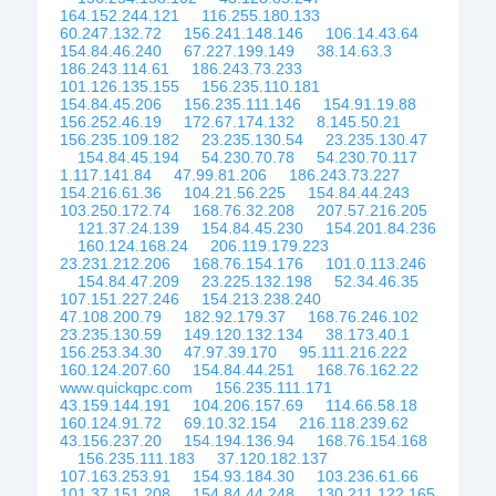
164.152.244.121
116.255.180.133
60.247.132.72
156.241.148.146
106.14.43.64
154.84.46.240
67.227.199.149
38.14.63.3
186.243.114.61
186.243.73.233
101.126.135.155
156.235.110.181
154.84.45.206
156.235.111.146
154.91.19.88
156.252.46.19
172.67.174.132
8.145.50.21
156.235.109.182
23.235.130.54
23.235.130.47
154.84.45.194
54.230.70.78
54.230.70.117
1.117.141.84
47.99.81.206
186.243.73.227
154.216.61.36
104.21.56.225
154.84.44.243
103.250.172.74
168.76.32.208
207.57.216.205
121.37.24.139
154.84.45.230
154.201.84.236
160.124.168.24
206.119.179.223
23.231.212.206
168.76.154.176
101.0.113.246
154.84.47.209
23.225.132.198
52.34.46.35
107.151.227.246
154.213.238.240
47.108.200.79
182.92.179.37
168.76.246.102
23.235.130.59
149.120.132.134
38.173.40.1
156.253.34.30
47.97.39.170
95.111.216.222
160.124.207.60
154.84.44.251
168.76.162.22
www.quickqpc.com
156.235.111.171
43.159.144.191
104.206.157.69
114.66.58.18
160.124.91.72
69.10.32.154
216.118.239.62
43.156.237.20
154.194.136.94
168.76.154.168
156.235.111.183
37.120.182.137
107.163.253.91
154.93.184.30
103.236.61.66
101.37.151.208
154.84.44.248
130.211.122.165