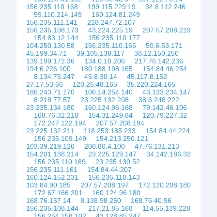
156.235.110.168
199.115.229.19
34.8.112.246
59.110.214.149
160.124.81.249
156.235.111.141
218.247.72.107
156.235.108.173
43.224.225.19
207.57.208.219
154.83.12.144
156.235.110.177
104.250.130.58
156.235.110.165
50.6.53.171
45.199.34.71
39.105.138.117
38.12.150.250
139.199.172.36
134.0.10.206
217.76.142.236
194.6.226.100
180.188.198.165
154.84.46.254
8.134.75.247
45.8.30.14
45.117.8.152
27.17.53.66
120.26.48.165
35.220.224.165
186.243.71.170
106.14.254.140
43.133.234.147
8.218.77.57
23.225.132.208
38.6.248.222
23.235.134.180
160.124.96.168
79.142.46.106
168.76.32.210
154.31.249.84
120.79.227.32
172.247.122.194
207.57.208.194
23.225.132.211
118.253.185.233
154.84.44.224
156.235.109.149
154.213.250.121
103.39.219.126
208.80.4.100
47.76.131.213
154.201.188.214
23.225.129.147
34.142.186.32
156.235.110.189
23.235.130.52
156.235.111.161
154.84.44.207
160.124.152.231
156.235.110.143
103.84.90.185
207.57.208.197
172.120.208.180
172.67.166.201
160.124.96.180
168.76.157.14
8.138.98.250
168.76.40.96
156.235.108.144
217.21.85.168
114.55.139.228
156.254.158.102
43.128.85.247