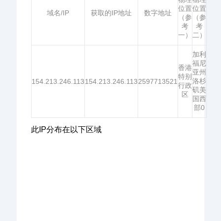
位置
位置
域名/IP
获取的IP地址
数字地址
（参
（参
考
考
一）
二）
加利
福尼
香港
亚州
特别
洛杉
154.213.246.113
154.213.246.113
2597713521
行政
矶美
区
国西
部0
此IP分布在以下区域