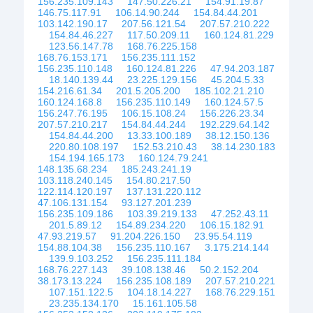
156.235.109.143
147.50.226.21
154.91.19.87
146.75.117.91
106.14.90.244
154.84.44.201
103.142.190.17
207.56.121.54
207.57.210.222
154.84.46.227
117.50.209.11
160.124.81.229
123.56.147.78
168.76.225.158
168.76.153.171
156.235.111.152
156.235.110.148
160.124.81.226
47.94.203.187
18.140.139.44
23.225.129.156
45.204.5.33
154.216.61.34
201.5.205.200
185.102.21.210
160.124.168.8
156.235.110.149
160.124.57.5
156.247.76.195
106.15.108.24
156.226.23.34
207.57.210.217
154.84.44.244
192.229.64.142
154.84.44.200
13.33.100.189
38.12.150.136
220.80.108.197
152.53.210.43
38.14.230.183
154.194.165.173
160.124.79.241
148.135.68.234
185.243.241.19
103.118.240.145
154.80.217.50
122.114.120.197
137.131.220.112
47.106.131.154
93.127.201.239
156.235.109.186
103.39.219.133
47.252.43.11
201.5.89.12
154.89.234.220
106.15.182.91
47.93.219.57
91.204.226.150
23.95.54.119
154.88.104.38
156.235.110.167
3.175.214.144
139.9.103.252
156.235.111.184
168.76.227.143
39.108.138.46
50.2.152.204
38.173.13.224
156.235.108.189
207.57.210.221
107.151.122.5
104.18.14.227
168.76.229.151
23.235.134.170
15.161.105.58