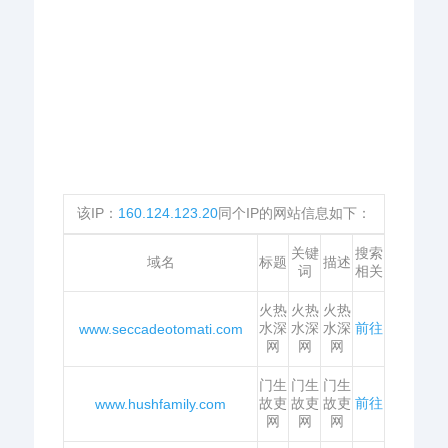
该IP：
160.124.123.20
同个IP的网站信息如下：
关键
搜索
域名
标题
描述
词
相关
火热
火热
火热
水深
水深
水深
前往
www.seccadeotomati.com
网
网
网
门生
门生
门生
故吏
故吏
故吏
前往
www.hushfamily.com
网
网
网