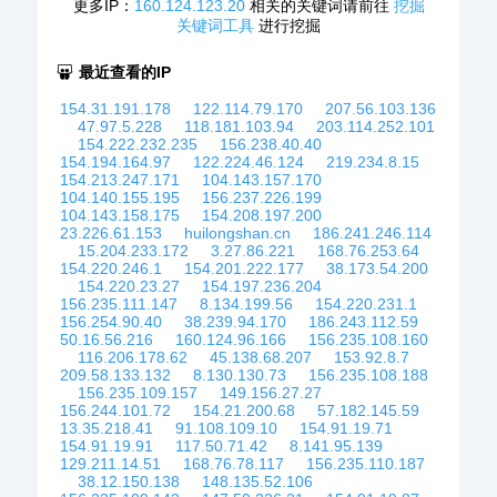
更多IP：
160.124.123.20
相关的关键词请前往
挖掘
关键词工具
进行挖掘
最近查看的IP
154.31.191.178
122.114.79.170
207.56.103.136
47.97.5.228
118.181.103.94
203.114.252.101
154.222.232.235
156.238.40.40
154.194.164.97
122.224.46.124
219.234.8.15
154.213.247.171
104.143.157.170
104.140.155.195
156.237.226.199
104.143.158.175
154.208.197.200
23.226.61.153
huilongshan.cn
186.241.246.114
15.204.233.172
3.27.86.221
168.76.253.64
154.220.246.1
154.201.222.177
38.173.54.200
154.220.23.27
154.197.236.204
156.235.111.147
8.134.199.56
154.220.231.1
156.254.90.40
38.239.94.170
186.243.112.59
50.16.56.216
160.124.96.166
156.235.108.160
116.206.178.62
45.138.68.207
153.92.8.7
209.58.133.132
8.130.130.73
156.235.108.188
156.235.109.157
149.156.27.27
156.244.101.72
154.21.200.68
57.182.145.59
13.35.218.41
91.108.109.10
154.91.19.71
154.91.19.91
117.50.71.42
8.141.95.139
129.211.14.51
168.76.78.117
156.235.110.187
38.12.150.138
148.135.52.106