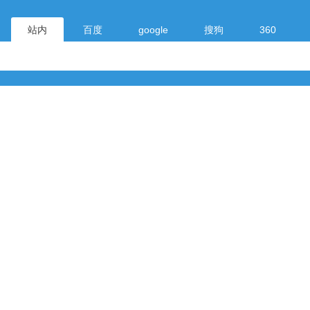
站内
百度
google
搜狗
360