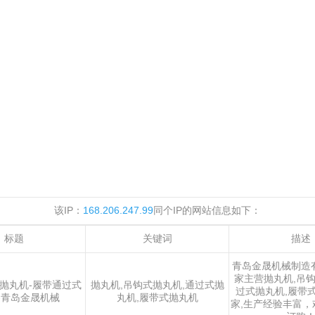
该IP：
168.206.247.99
同个IP的网站信息如下：
标题
关键词
描述
青岛金晟机械制造
家主营抛丸机,吊钩
钩抛丸机-履带通过式
抛丸机,吊钩式抛丸机,通过式抛
过式抛丸机,履带
-青岛金晟机械
丸机,履带式抛丸机
家,生产经验丰富，