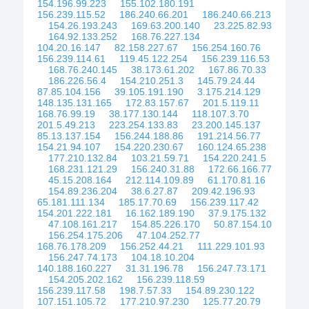
154.196.99.223
155.102.180.191
156.239.115.52
186.240.66.201
186.240.66.213
154.26.193.243
169.63.200.140
23.225.82.93
164.92.133.252
168.76.227.134
104.20.16.147
82.158.227.67
156.254.160.76
156.239.114.61
119.45.122.254
156.239.116.53
168.76.240.145
38.173.61.202
167.86.70.33
186.226.56.4
154.210.251.3
145.79.24.44
87.85.104.156
39.105.191.190
3.175.214.129
148.135.131.165
172.83.157.67
201.5.119.11
168.76.99.19
38.177.130.144
118.107.3.70
201.5.49.213
223.254.133.83
23.200.145.137
85.13.137.154
156.244.188.86
191.214.56.77
154.21.94.107
154.220.230.67
160.124.65.238
177.210.132.84
103.21.59.71
154.220.241.5
168.231.121.29
156.240.31.88
172.66.166.77
45.15.208.164
212.114.109.89
61.170.81.16
154.89.236.204
38.6.27.87
209.42.196.93
65.181.111.134
185.17.70.69
156.239.117.42
154.201.222.181
16.162.189.190
37.9.175.132
47.108.161.217
154.85.226.170
50.87.154.10
156.254.175.206
47.104.252.77
168.76.178.209
156.252.44.21
111.229.101.93
156.247.74.173
104.18.10.204
140.188.160.227
31.31.196.78
156.247.73.171
154.205.202.162
156.239.118.59
156.239.117.58
198.7.57.33
154.89.230.122
107.151.105.72
177.210.97.230
125.77.20.79