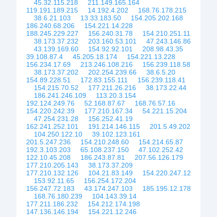
45.32.115.218
211.149.165.164
119.191.189.215
14.192.4.202
168.76.178.215
38.6.21.103
13.33.183.50
154.205.202.168
186.240.68.206
154.221.14.228
188.245.229.227
156.240.31.78
154.210.251.11
38.173.37.232
203.160.53.101
47.243.146.86
43.139.169.60
154.92.92.101
208.98.43.35
39.108.87.4
45.205.18.174
154.221.13.228
156.234.17.69
213.246.108.216
156.239.118.58
38.173.37.202
202.254.239.66
38.6.5.20
154.89.228.51
172.83.155.111
156.239.118.41
154.215.70.52
177.211.26.216
38.173.22.44
186.241.246.109
113.20.3.154
192.124.249.76
52.168.87.67
168.76.57.16
154.220.242.39
177.210.167.34
54.221.15.204
47.254.231.28
156.252.41.19
162.241.252.101
191.214.146.115
201.5.49.202
104.250.122.10
39.102.123.161
201.5.247.236
154.210.248.60
154.214.65.87
192.3.103.203
65.108.237.150
47.102.252.42
122.10.45.208
186.243.87.81
207.56.126.179
177.210.205.143
38.173.37.209
177.210.132.126
104.21.83.149
154.220.247.12
153.92.11.65
156.254.172.204
156.247.72.183
43.174.247.103
185.195.12.178
168.76.180.239
104.143.39.14
177.211.186.232
154.212.174.198
147.136.146.194
154.221.12.246