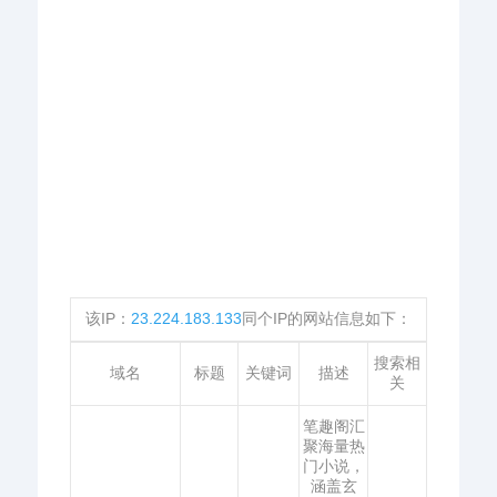
该IP：
23.224.183.133
同个IP的网站信息如下：
搜索相
域名
标题
关键词
描述
关
笔趣阁汇
聚海量热
门小说，
涵盖玄