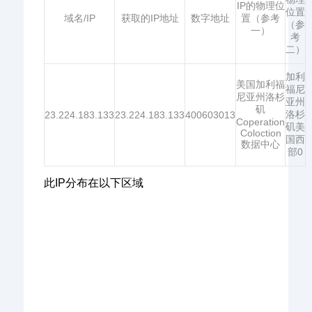
IP的物理位
位置
域名/IP
获取的IP地址
数字地址
置（参考
（参
一）
考
二）
加利
美国加利福
福尼
尼亚州洛杉
亚州
矶
洛杉
23.224.183.133
23.224.183.133
400603013
Coperation
矶美
Coloction
国西
数据中心
部0
此IP分布在以下区域