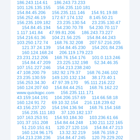
186.243.114.61
186.243.73.233
101.126.135.155
156.235.110.181
154.84.45.206
156.235.111.146
154.91.19.88
156.252.46.19
172.67.174.132
8.145.50.21
156.235.109.182
23.235.130.54
23.235.130.47
154.84.45.194
54.230.70.78
54.230.70.117
1.117.141.84
47.99.81.206
186.243.73.227
154.216.61.36
104.21.56.225
154.84.44.243
103.250.172.74
168.76.32.208
207.57.216.205
121.37.24.139
154.84.45.230
154.201.84.236
160.124.168.24
206.119.179.223
23.231.212.206
168.76.154.176
101.0.113.246
154.84.47.209
23.225.132.198
52.34.46.35
107.151.227.246
154.213.238.240
47.108.200.79
182.92.179.37
168.76.246.102
23.235.130.59
149.120.132.134
38.173.40.1
156.253.34.30
47.97.39.170
95.111.216.222
160.124.207.60
154.84.44.251
168.76.162.22
www.quickqpc.com
156.235.111.171
43.159.144.191
104.206.157.69
114.66.58.18
160.124.91.72
69.10.32.154
216.118.239.62
43.156.237.20
154.194.136.94
168.76.154.168
156.235.111.183
37.120.182.137
107.163.253.91
154.93.184.30
103.236.61.66
101.37.151.208
154.84.44.248
130.211.122.165
51.210.151.61
120.27.120.116
154.84.47.213
160.124.96.175
13.32.32.219
168.76.159.2
154.213.238.236
154.84.47.245
120.79.229.202