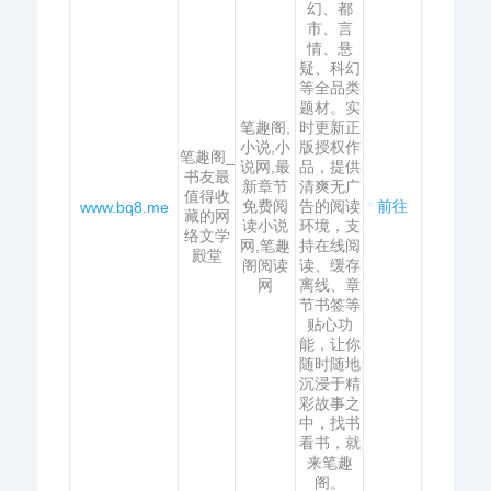
幻、都
市、言
情、悬
疑、科幻
等全品类
题材。实
笔趣阁,
时更新正
小说,小
版授权作
笔趣阁_
说网,最
品，提供
书友最
新章节
清爽无广
值得收
免费阅
告的阅读
前往
www.bq8.me
藏的网
读小说
环境，支
络文学
网,笔趣
持在线阅
殿堂
阁阅读
读、缓存
网
离线、章
节书签等
贴心功
能，让你
随时随地
沉浸于精
彩故事之
中，找书
看书，就
来笔趣
阁。