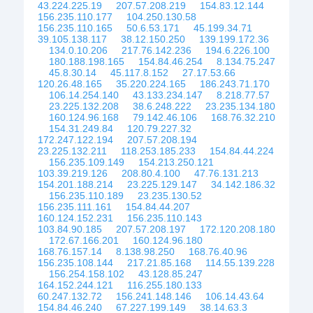
43.224.225.19
207.57.208.219
154.83.12.144
156.235.110.177
104.250.130.58
156.235.110.165
50.6.53.171
45.199.34.71
39.105.138.117
38.12.150.250
139.199.172.36
134.0.10.206
217.76.142.236
194.6.226.100
180.188.198.165
154.84.46.254
8.134.75.247
45.8.30.14
45.117.8.152
27.17.53.66
120.26.48.165
35.220.224.165
186.243.71.170
106.14.254.140
43.133.234.147
8.218.77.57
23.225.132.208
38.6.248.222
23.235.134.180
160.124.96.168
79.142.46.106
168.76.32.210
154.31.249.84
120.79.227.32
172.247.122.194
207.57.208.194
23.225.132.211
118.253.185.233
154.84.44.224
156.235.109.149
154.213.250.121
103.39.219.126
208.80.4.100
47.76.131.213
154.201.188.214
23.225.129.147
34.142.186.32
156.235.110.189
23.235.130.52
156.235.111.161
154.84.44.207
160.124.152.231
156.235.110.143
103.84.90.185
207.57.208.197
172.120.208.180
172.67.166.201
160.124.96.180
168.76.157.14
8.138.98.250
168.76.40.96
156.235.108.144
217.21.85.168
114.55.139.228
156.254.158.102
43.128.85.247
164.152.244.121
116.255.180.133
60.247.132.72
156.241.148.146
106.14.43.64
154.84.46.240
67.227.199.149
38.14.63.3