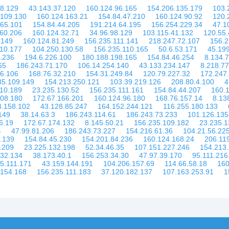
08.129
43.143.37.120
160.124.96.165
154.206.135.179
103.
.109.130
160.124.163.21
154.84.47.210
160.124.90.92
120.
.65.101
154.84.44.205
191.214.64.195
156.254.229.34
47.1
60.206
160.124.32.71
34.96.98.129
103.115.41.132
120.55.
.149
160.124.81.249
156.235.111.141
218.247.72.107
156.2
110.177
104.250.130.58
156.235.110.165
50.6.53.171
45.199
.236
194.6.226.100
180.188.198.165
154.84.46.254
8.134.
65
186.243.71.170
106.14.254.140
43.133.234.147
8.218.77
46.106
168.76.32.210
154.31.249.84
120.79.227.32
172.247
35.109.149
154.213.250.121
103.39.219.126
208.80.4.100
4
110.189
23.235.130.52
156.235.111.161
154.84.44.207
160.
208.180
172.67.166.201
160.124.96.180
168.76.157.14
8.13
4.158.102
43.128.85.247
164.152.244.121
116.255.180.133
149
38.14.63.3
186.243.114.61
186.243.73.233
101.126.135
6.19
172.67.174.132
8.145.50.21
156.235.109.182
23.235.1
4
47.99.81.206
186.243.73.227
154.216.61.36
104.21.56.22
.139
154.84.45.230
154.201.84.236
160.124.168.24
206.11
.209
23.225.132.198
52.34.46.35
107.151.227.246
154.213
132.134
38.173.40.1
156.253.34.30
47.97.39.170
95.111.216
5.111.171
43.159.144.191
104.206.157.69
114.66.58.18
160
.154.168
156.235.111.183
37.120.182.137
107.163.253.91
1