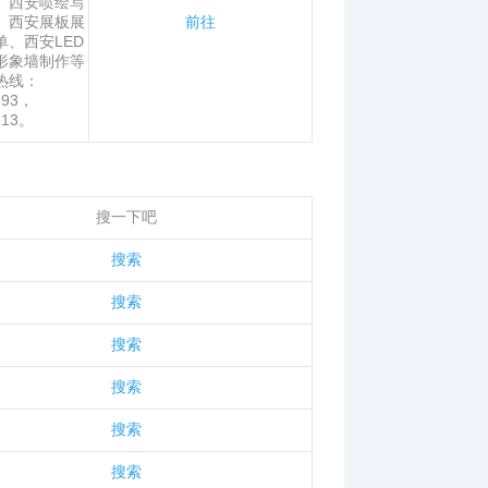
、西安喷绘写
、西安展板展
前往
、西安LED
形象墙制作等
热线：
293，
513。
搜一下吧
搜索
搜索
搜索
搜索
搜索
搜索