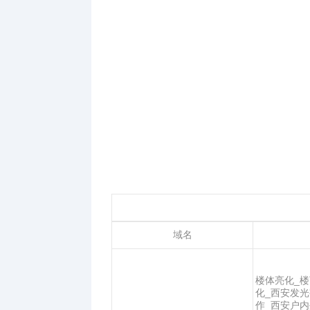
域名
楼体亮化_楼
化_西安发光
作_西安户内