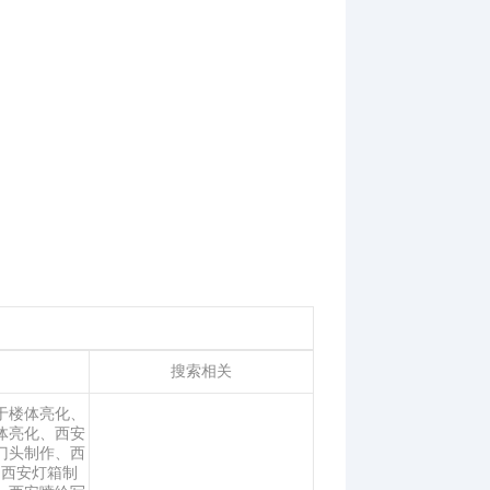
搜索相关
于楼体亮化、
体亮化、西安
门头制作、西
、西安灯箱制