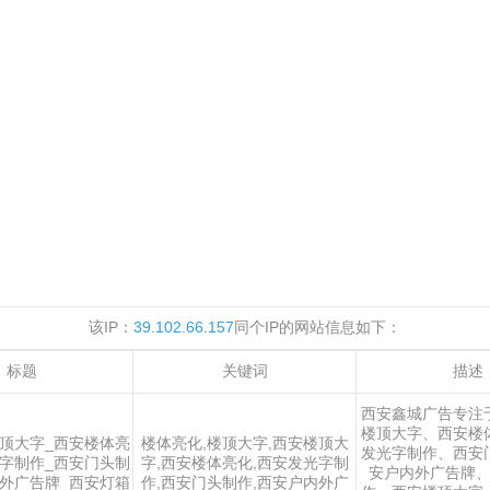
该IP：
39.102.66.157
同个IP的网站信息如下：
标题
关键词
描述
西安鑫城广告专注
楼顶大字、西安楼
顶大字_西安楼体亮
楼体亮化,楼顶大字,西安楼顶大
发光字制作、西安
字制作_西安门头制
字,西安楼体亮化,西安发光字制
安户内外广告牌
外广告牌_西安灯箱
作,西安门头制作,西安户内外广