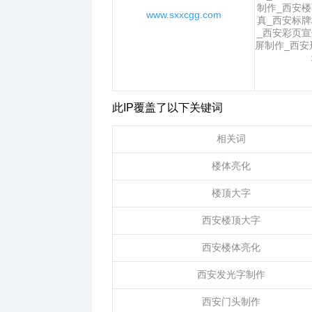
制作_西安楼
www.sxxcgg.com
真_西安标牌
_西安彩页宣
屏制作_西安
此IP覆盖了以下关键词
相关词
楼体亮化
楼顶大字
西安楼顶大字
西安楼体亮化
西安发光字制作
西安门头制作