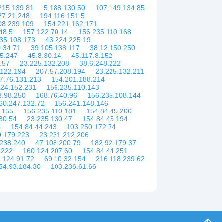
215.139.81
5.188.130.50
107.149.134.85
27.21.248
194.116.151.5
08.239.109
154.221.162.171
48.5
157.122.70.14
156.235.110.168
35.108.173
43.224.225.19
.34.71
39.105.138.117
38.12.150.250
75.247
45.8.30.14
45.117.8.152
.57
23.225.132.208
38.6.248.222
.122.194
207.57.208.194
23.225.132.211
7.76.131.213
154.201.188.214
124.152.231
156.235.110.143
8.98.250
168.76.40.96
156.235.108.144
60.247.132.72
156.241.148.146
.155
156.235.110.181
154.84.45.206
30.54
23.235.130.47
154.84.45.194
5
154.84.44.243
103.250.172.74
9.179.223
23.231.212.206
.238.240
47.108.200.79
182.92.179.37
.222
160.124.207.60
154.84.44.251
.124.91.72
69.10.32.154
216.118.239.62
54.93.184.30
103.236.61.66