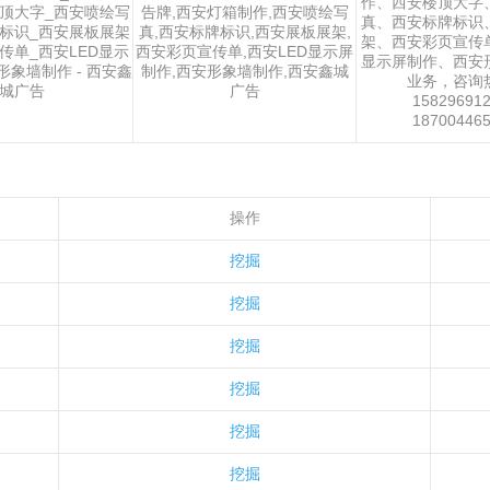
作、西安楼顶大字
顶大字_西安喷绘写
告牌,西安灯箱制作,西安喷绘写
真、西安标牌标识
标识_西安展板展架
真,西安标牌标识,西安展板展架,
架、西安彩页宣传单
传单_西安LED显示
西安彩页宣传单,西安LED显示屏
显示屏制作、西安
形象墙制作 - 西安鑫
制作,西安形象墙制作,西安鑫城
业务，咨询
城广告
广告
15829691
18700446
操作
挖掘
挖掘
挖掘
挖掘
挖掘
挖掘