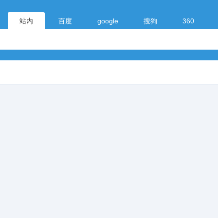
站内
百度
google
搜狗
360