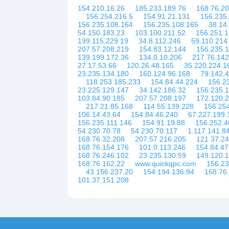
154.210.16.26
185.233.189.76
168.76.2
156.254.216.5
154.91.21.131
156.235
156.235.108.164
156.235.108.165
38.14
54.150.183.23
103.100.211.52
156.251.1
199.115.229.19
34.8.112.246
59.110.214
207.57.208.219
154.83.12.144
156.235.
139.199.172.36
134.0.10.206
217.76.142
27.17.53.66
120.26.48.165
35.220.224.1
23.235.134.180
160.124.96.168
79.142.
118.253.185.233
154.84.44.224
156.2
23.225.129.147
34.142.186.32
156.235.
103.84.90.185
207.57.208.197
172.120.
217.21.85.168
114.55.139.228
156.25
106.14.43.64
154.84.46.240
67.227.199.
156.235.111.146
154.91.19.88
156.252.4
54.230.70.78
54.230.70.117
1.117.141.8
168.76.32.208
207.57.216.205
121.37.24
168.76.154.176
101.0.113.246
154.84.47
168.76.246.102
23.235.130.59
149.120.
168.76.162.22
www.quickqpc.com
156.23
43.156.237.20
154.194.136.94
168.76
101.37.151.208