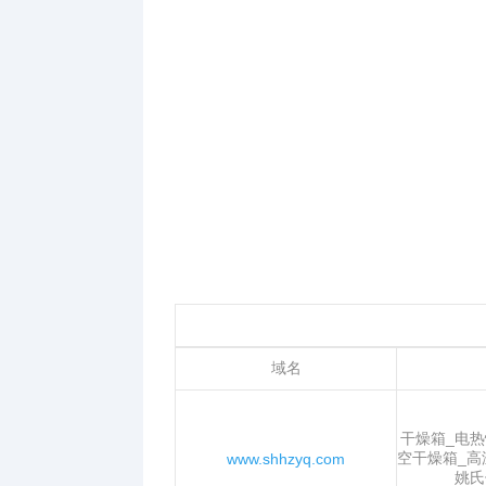
域名
干燥箱_电热
空干燥箱_高
www.shhzyq.com
姚氏