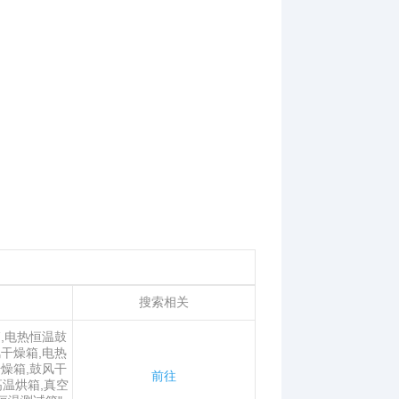
搜索相关
,电热恒温鼓
干燥箱,电热
燥箱,鼓风干
前往
高温烘箱,真空