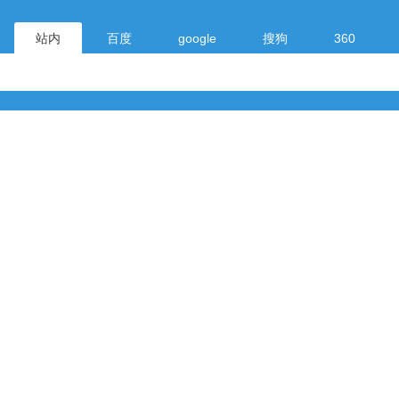
站内
百度
google
搜狗
360