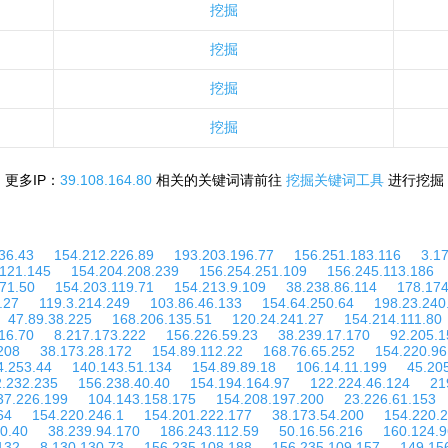
挖掘
挖掘
挖掘
挖掘
更多IP：
39.108.164.80
相关的关键词请前往
挖掘关键词工具
进行挖掘
36.43
154.212.226.89
193.203.196.77
156.251.183.116
3.1
.121.145
154.204.208.239
156.254.251.109
156.245.113.186
71.50
154.203.119.71
154.213.9.109
38.238.86.114
178.174
.27
119.3.214.249
103.86.46.133
154.64.250.64
198.23.240
47.89.38.225
168.206.135.51
120.24.241.27
154.214.111.80
16.70
8.217.173.222
156.226.59.23
38.239.17.170
92.205.1
208
38.173.28.172
154.89.112.22
168.76.65.252
154.220.96
4.253.44
140.143.51.134
154.89.89.18
106.14.11.199
45.20
2.232.235
156.238.40.40
154.194.164.97
122.224.46.124
21
37.226.199
104.143.158.175
154.208.197.200
23.226.61.153
64
154.220.246.1
154.201.222.177
38.173.54.200
154.220.2
0.40
38.239.94.170
186.243.112.59
50.16.56.216
160.124.9
132
8.130.130.73
156.235.108.188
156.235.109.157
149.15