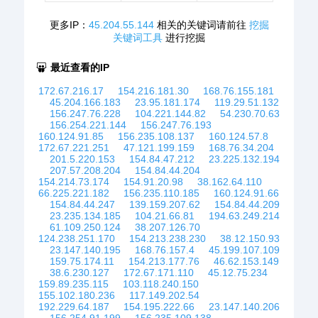
更多IP：
45.204.55.144
相关的关键词请前往
挖掘
关键词工具
进行挖掘
最近查看的IP
172.67.216.17
154.216.181.30
168.76.155.181
45.204.166.183
23.95.181.174
119.29.51.132
156.247.76.228
104.221.144.82
54.230.70.63
156.254.221.144
156.247.76.193
160.124.91.85
156.235.108.137
160.124.57.8
172.67.221.251
47.121.199.159
168.76.34.204
201.5.220.153
154.84.47.212
23.225.132.194
207.57.208.204
154.84.44.204
154.214.73.174
154.91.20.98
38.162.64.110
66.225.221.182
156.235.110.185
160.124.91.66
154.84.44.247
139.159.207.62
154.84.44.209
23.235.134.185
104.21.66.81
194.63.249.214
61.109.250.124
38.207.126.70
124.238.251.170
154.213.238.230
38.12.150.93
23.147.140.195
168.76.157.4
45.199.107.109
159.75.174.11
154.213.177.76
46.62.153.149
38.6.230.127
172.67.171.110
45.12.75.234
159.89.235.115
103.118.240.150
155.102.180.236
117.149.202.54
192.229.64.187
154.195.222.66
23.147.140.206