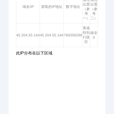
位置
位置
域名/IP
获取的IP地址
数字地址
（参
（参
考
考
一）
二）
香港
特别
南非
45.204.55.144
45.204.55.144
768358288
行政
0
区
此IP分布在以下区域