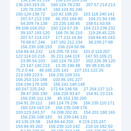
156.254.91.199
156.235.109.138
136.243.163.25
160.124.79.230
207.57.214.213
120.78.228.47
160.124.81.246
160.124.138.72
110.42.108.20
103.118.240.141
207.57.212.199
46.202.184.80
104.21.94.198
54.209.74.138
23.235.130.45
158.51.63.58
89.108.104.252
160.124.57.29
154.213.238.232
39.107.193.120
168.76.36.210
119.28.45.225
207.57.214.217
177.211.16.84
154.84.45.243
76.68.67.246
147.182.212.234
38.239.27.88
156.235.108.153
156.224.50.96
154.84.44.232
116.205.78.150
101.0.119.207
122.114.10.218
35.221.144.119
147.93.109.21
23.95.54.103
160.124.79.237
202.226.39.120
23.147.140.213
13.35.190.48
89.38.135.58
75.2.0.44
46.165.235.143
107.151.122.26
213.189.223.5
156.235.109.151
156.253.110.188
103.85.191.227
154.194.178.109
156.241.148.148
60.247.225.242
172.64.146.56
27.254.137.113
38.47.205.190
156.226.93.67
154.91.23.216
156.235.111.136
45.153.130.200
154.91.20.112
160.124.79.236
156.235.110.171
160.124.163.19
156.235.108.176
103.123.243.37
74.208.202.81
154.201.188.165
156.235.108.183
91.239.146.131
43.135.19.58
154.84.44.250
8.219.133.247
154.84.45.202
156.235.110.142
210.16.182.50