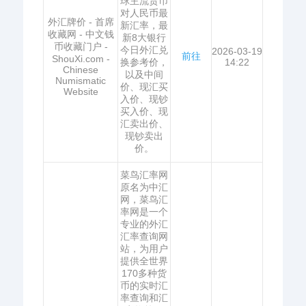
球主流货币
对人民币最
外汇牌价 - 首席
新汇率，最
收藏网 - 中文钱
新8大银行
币收藏门户 -
今日外汇兑
2026-03-19
前往
ShouXi.com -
换参考价，
14:22
Chinese
以及中间
Numismatic
价、现汇买
Website
入价、现钞
买入价、现
汇卖出价、
现钞卖出
价。
菜鸟汇率网
原名为中汇
网，菜鸟汇
率网是一个
专业的外汇
汇率查询网
站，为用户
提供全世界
170多种货
币的实时汇
率查询和汇