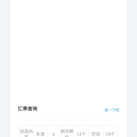
汇率查询
搜一下吧
信息内
相关网
长度
11个
挖词
13个
4
容
站