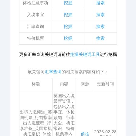
体检注意事项
挖掘
搜索
入境事宜
挖掘
搜索
汇率查询
挖掘
搜索
特价机票
挖掘
搜索
更多汇率查询关键词请前往
挖掘关键词工具
进行挖掘
该关键词
汇率查询
的相关搜索内容有如下：
标题
内容
来源
更新时间
英国出入境
最新资讯，
包括出入境
出境入境频道_英
事宜、体检
国机票_行前指南
须知、行李
_出入境流程_行
大全、换汇
李准备_英国接机
常识、特价
2026-02-28
_换汇常识_体检
机票等内
前往