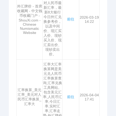
对人民币最
外汇牌价 - 首席
新汇率，最
收藏网 - 中文钱
新8大银行
币收藏门户 -
今日外汇兑
2026-03-19
前往
ShouXi.com -
换参考价，
14:22
Chinese
以及中间
Numismatic
价、现汇买
Website
入价、现钞
买入价、现
汇卖出价、
现钞卖出
价。
汇率大汇率
换算网是美
元兑人民币
汇率换算查
询,汇率兑换
工具网站。
汇率换算_美元
包含美元汇
汇率_美元对人
2026-04-04
率,人民币汇
前往
民币汇率换算_
17:41
率,今日汇
汇率大
率,实时汇
率,汇率走
势,外汇牌价