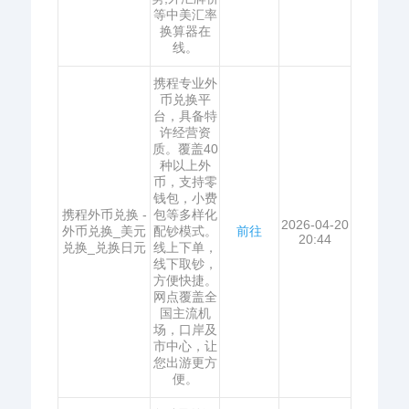
等中美汇率
换算器在
线。
携程专业外
币兑换平
台，具备特
许经营资
质。覆盖40
种以上外
币，支持零
钱包，小费
携程外币兑换 -
包等多样化
2026-04-20
外币兑换_美元
配钞模式。
前往
20:44
兑换_兑换日元
线上下单，
线下取钞，
方便快捷。
网点覆盖全
国主流机
场，口岸及
市中心，让
您出游更方
便。