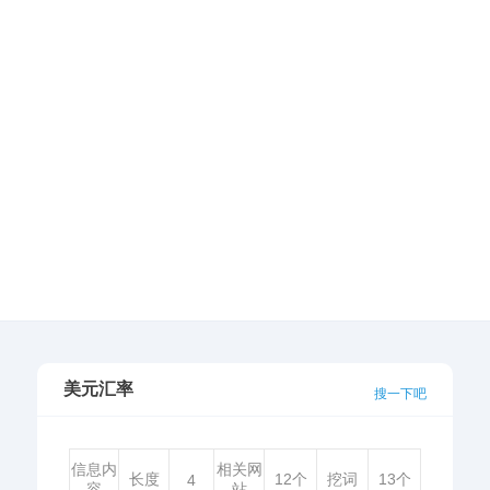
美元汇率
搜一下吧
信息内
相关网
长度
12个
挖词
13个
4
容
站