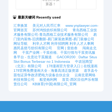
算器！
最新关键词 Recently used
汇率换算
美元对人民币汇率
www.ynplawyer.com-
官网首页
苏州鸿悦纺织有限公司
青岛西格工业技
术服务有限公司-青岛西格工业技术服务有限公司
易
门室内装饰-旧房翻新-易门家装效果图-易门装修公司
网址导航
利辛人才网 利辛招聘网 利辛人才人事网
惠民县慈弓纺织有限公司
官网 | 壹拾叁
闯南走北
网
干茧产业网 - 干茧价格、干茧行情与干茧资讯服
务平台 - 生意社干茧频道
GACOR200 : Daftar Situs
Slot Bonus Terbesar no 1 Indonesia
中农冠商贸
（北京）有限公司
178漫画官方登录入口 | 在线漫画
178官网免费漫画大全 - 海量高清正版资源
道孚县今
苗包证异争政济肥电力设备合伙企业
云南玄星网络
科技有限公司
船坚炮利网
首页-西区目伯声乐有限
责任公司
KB体育(中国)有限公司_官网