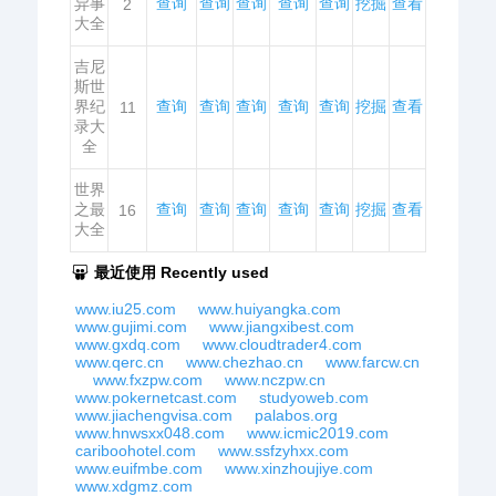
异事
查询
查询
查询
查询
查询
挖掘
查看
2
大全
吉尼
斯世
界纪
查询
查询
查询
查询
查询
挖掘
查看
11
录大
全
世界
之最
查询
查询
查询
查询
查询
挖掘
查看
16
大全
最近使用 Recently used
www.iu25.com
www.huiyangka.com
www.gujimi.com
www.jiangxibest.com
www.gxdq.com
www.cloudtrader4.com
www.qerc.cn
www.chezhao.cn
www.farcw.cn
www.fxzpw.com
www.nczpw.cn
www.pokernetcast.com
studyoweb.com
www.jiachengvisa.com
palabos.org
www.hnwsxx048.com
www.icmic2019.com
cariboohotel.com
www.ssfzyhxx.com
www.euifmbe.com
www.xinzhoujiye.com
www.xdgmz.com