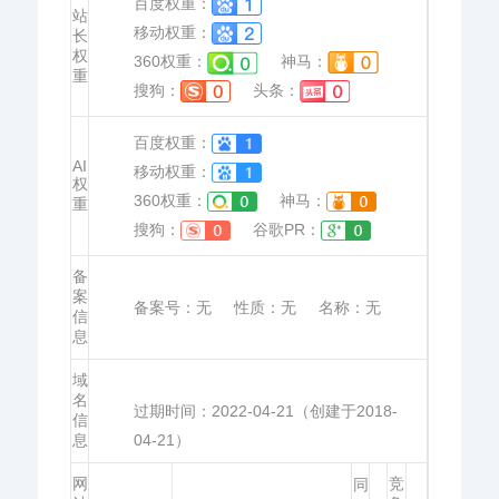
百度权重：
站
移动权重：
长
权
360权重：
神马：
重
搜狗：
头条：
百度权重：
AI
移动权重：
权
360权重：
神马：
重
搜狗：
谷歌PR：
备
案
备案号：
无
性质：
无
名称：
无
信
息
域
名
过期时间：
2022-04-21
（创建于2018-
信
息
04-21）
网
竞
同