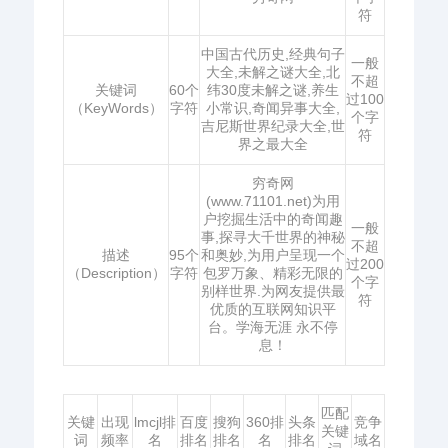
符
中国古代历史,经典句子
一般
大全,未解之谜大全,北
不超
关键词
60个
纬30度未解之谜,养生
过100
（KeyWords）
字符
小常识,奇闻异事大全,
个字
吉尼斯世界纪录大全,世
符
界之最大全
穷奇网
(www.71101.net)为用
户挖掘生活中的奇闻趣
一般
事,探寻大千世界的神秘
不超
描述
95个
和奥妙,为用户呈现一个
过200
（Description）
字符
包罗万象、精彩无限的
个字
别样世界.为网友提供最
符
优质的互联网知识平
台。学海无涯 永不停
息！
匹配
关键
出现
lmcjl排
百度
搜狗
360排
头条
竞争
关键
词
频率
名
排名
排名
名
排名
域名