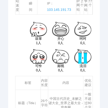
站
争
IP
2
77
瞬
IP：
网
个
个
速
网
站
度
间
103.145.191.73
站
鼓掌
开心
呵呵
1人
0人
0人
可怜
鄙视
流泪
0人
0人
0人
内容
优化
标签
内容
长度
建议
一般
中国古代历史_未解之
不超
26个
标题（Title）
谜大全_世界之最大全 -
过80
字符
穷奇网
个字