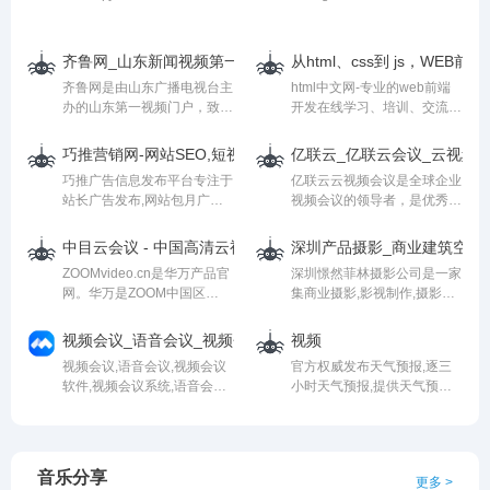
站开发相关领域
频、生死狙击武器大全、生死
狙击攻略等资料。
齐鲁网_山东新闻视频第一门户_山东广播电视台主办
从html、css到 js，WEB
齐鲁网是由山东广播电视台主
html中文网-专业的web前端
办的山东第一视频门户，致力
开发在线学习、培训、交流平
于打造山东人第一网上精神家
台！大量精品前端学习图文、
园，山东第一民生服务平台，
视频教程及下载资源，可边学
巧推营销网-网站SEO,短视频引流,互联网广告信息资源发布网
亿联云_亿联云会议_云视频会
山东第一网络营销媒介。
习边编程实战，快速成为前端
巧推广告信息发布平台专注于
亿联云云视频会议是全球企业
工程师！
站长广告发布,网站包月广告
视频会议的领导者，是优秀的
交易,微信广告接单平台,软文
云视频会议，高清视频会议，
推广营销,微博广告直发转发,
亿联云会议，高清云视频会议
中目云会议 - 中国高清云视频会议系统提供者! | zoomvideo.cn
深圳产品摄影_商业建筑空间_
视频直播广告,原创小视频短
软件，可帮助企业在桌面
ZOOMvideo.cn是华万产品官
深圳憬然菲林摄影公司是一家
视频广告植入,二级目录买卖,
PC，移动手机，会议室系统
网。华万是ZOOM中国区
集商业摄影,影视制作,摄影策
权重网站链接交易,广告引流,
上快速的进行高清视频会议，
OEM合作伙伴。向用户提供
划,设计为一体的专业影像服
竞价推广资源发布
音频会议和网络会议，提升办
高清在线云视频会议服务。华
务机构,主营业务：广告摄影,
公效率。亿联云为亿联云云视
视频会议_语音会议_视频会议软件_视频会议系统-腾讯会议
视频
万为客户提供云视频售前支
产品摄影,建筑空间摄影,服装
频会议服务商，主要为亿联云
视频会议,语音会议,视频会议
官方权威发布天气预报,逐三
持，销售服务，售后培训.上
摄影,电商拍摄,美食摄影,创意
用户提供售前方案支持，售后
软件,视频会议系统,语音会议
小时天气预报,提供天气预报
海华万通信科技有限公司向客
摄影,企业宣传片拍摄,深圳航
技术支持，企业应用SDK，
软件,语音会议系统,高清视频
查询一周,天气预报15天查询,
户提供云视频SDK 和API 集
拍服务,广告视频制作,产品动
API对接，以及亿联云会议集
会议,腾讯会议"
天气预报40天查询,空气质量,
成、安卓app、IOS集成二次
画,淘宝女装摄影,商业空间摄
成服务，亿联云二次开发服
name="keywords" data-
生活指数,旅游出行,交通天气
开发服务。
影,工业摄影,工厂/企业形象摄
务。
svelte="svelte-9xr36o">
等查询服务
影,平面设计等,憬然作为专业
音乐分享
更多 >