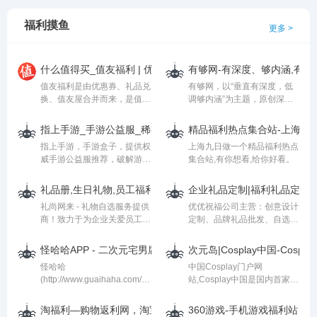
内容排版、文本编辑、素材编
具。
辑上更加方便。
福利摸鱼
更多 >
什么值得买_值友福利 | 优惠券_礼品兑换_福利社区
有够网-有深度、够内涵,有够
值友福利是由优惠券、礼品兑
有够网，以“垂直有深度，低
换、值友屋合并而来，是值友
调够内涵”为主题，原创深度
的专属福利社区。从电商优惠
好文，网罗内涵文章，分享福
券到幸运大抽奖应有尽有。
利资源，做到有图有真相，让
指上手游_手游公益服_稀有手游_手机游戏无限元宝服_手游福
精品福利热点集合站-上海九
你的生活从此有点意思，做自
指上手游，手游盒子，提供权
上海九日做一个精品福利热点
媒体就得“有”深度、“够”内
威手游公益服推荐，破解游戏
集合站,有你想看,给你好看。
涵！
大全，千万玩家首选稀有手游
平台_指上手游_手游公益服_
礼品册,生日礼物,员工福利,礼品册公司,【礼尚网来】
企业礼品定制|福利礼品定制|
稀有手游_手机游戏无限元宝
礼尚网来 - 礼物自选服务提供
优优祝福公司主营：创意设计
服_手游福利_变态手游盒子
商！致力于为企业关爱员工、
定制、品牌礼品批发、自选礼
关爱客户提供系统化全方位解
品卡册、员工&amp;客户积分
决方案。全网30天无理由退
系统、采销电商服务平台、集
怪哈哈APP - 二次元宅男腐女福利区。
次元岛|Cosplay中国-Cospl
换货、全场免运费、客服热
采管理系统等六大特色业务。
怪哈哈
中国Cosplay门户网
线：4000-700-130
提供文创产品定制，礼品卡，
(http://www.guaihaha.com/)
站,Cosplay中国是国内首家专
礼品册，金银币定制，庆典纪
是一个集ACG,死库水,胖次,白
注于Cosplay资讯新闻的专业
念礼品，员工福利礼品，企业
丝,绅士,Coser,绝对领
门户网站，主要内容为
礼品定制，品牌产品批发，积
淘福利—购物返利网，淘宝天猫返利返现，京东返利返现
360游戏-手机游戏福利站