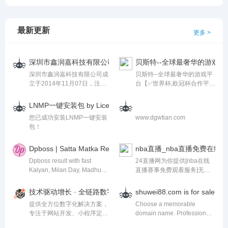
息，找到所求。lmcjl搜索引擎
改进、升级，让系统具备了高
等电子文档,在这里可以自由
储存超过千万的中文网页数据
安全性、高拓展性；我们的全
下载交换文档赚钱,我们的理
库，可以瞬间找到相关的搜索
部系统均支持电脑端、手机
念是知识改变命运,储备成就
最新更新
更多 >
结果。
端、微信小程序、APP等，帮
未来!
助用户轻松跨平台数据实时管
控。
深圳市鑫润嘉科技有限公司
贝斯特--全球最奢华的游戏平
深圳市鑫润嘉科技有限公司成
贝斯特--全球最奢华的游戏平
立于2014年11月07日，注册
台【✅世界杯,欧冠杯合作平台
地位于深圳市宝安区石岩街道
(www.hjjzez.com)✅】登录、
光辉路30号钻灯厂厂房8栋
入口、官方、网站、平台、网
LNMP一键安装包 by Licess
201，法定代表人为潘媛媛。
址、网页版、手机版、最新地
您已成功安装LNMP一键安装
www.dgwtian.com
经营范围包括经营电子商务；
址、全站app下载;贝斯特数码
包！
电子产品及配件的技术开发、
集团股份有限公司（简称：贝
技术咨询；五金机械、五金交
斯特数码；股票代码：
电、五金电器、小五金、线
000034.SZ）。从2001年成
Dpboss | Satta Matka Result | Live Chart Update Sattamatka
nba直播_nba直播免费在线
带、电子元器件、集成电路、
立伊始，贝斯特数码以“数字
Dpboss result with fast
24直播网为你提供[nba在线
光电产品、机电设备及配件、
中国”为使命，锐意变革，砥
Kalyan, Milan Day, Madhur
直播赛事免费观看服务]无需
计算机软硬件及配件的销售；
砺前行，始终坚持以全球领先
Day and Satta Matka
安装任何插件,【Time】超清
连接线的研发与销售；计算机
科技和自主创新核心技术赋能
updates get today's. Live
直播纵享丝滑我们提供最新的
技术驱动增长 · 全链路数字化解决方案
shuwei88.com is for sale |
技术咨询、计算机软硬件的技
产业数字化转型和数字经济发
open close number, chart
nba赛事直播,涵盖常规赛、季
术开发；网络技术开发；通讯
展
提供全方位数字化解决方案，
Choose a memorable
and daily results in one
后赛及总决赛,实时更新赛
工程、网络工程；电子计算机
专注于网站开发、小程序定
domain name. Professional,
place.
况、球员数据和精彩瞬间。无
与电子技术信息研发、销售；
制、SaaS系统搭建、UI设计
friendly customer support.
论您是篮球迷还是新手,都能