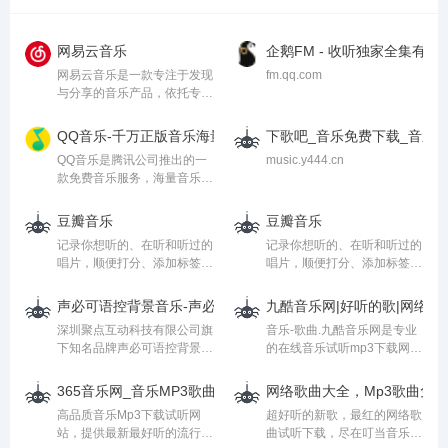
的深圳摄影工作室,始终致力
于为客户提供更好的影像视觉
解决方案。
网易云音乐
企鹅FM - 收听独家全集
网易云音乐是一款专注于发现
fm.qq.com
与分享的音乐产品，依托专业
音乐人、DJ、好友推荐及社
交功能，为用户打造全新的音
QQ音乐-千万正版音乐海量无损曲库新歌热歌天天畅听的高品
下歌吧_音乐免费下载_音乐
乐生活。
QQ音乐是腾讯公司推出的一
music.y444.cn
款免费音乐服务，海量音乐在
线试听、最流行音乐在线首
发、歌词翻译、手机铃声下
豆瓣音乐
豆瓣音乐
载、高品质音乐试听、正版音
记录你想听的、在听和听过的
记录你想听的、在听和听过的
乐下载、免费空间背景音乐设
唱片，顺便打分、添加标签及
唱片，顺便打分、添加标签及
置、MV观看等，是互联网音
个人附注、写评论。根据你的
个人附注、写评论。根据你的
乐播放和下载的首选
口味，豆瓣会推荐适合的唱片
口味，豆瓣会推荐适合的唱片
声必可语控背景音乐-声必可语控背景音乐加盟代理、费用多少钱
九酷音乐网|好听的歌|网络歌曲
给你。
给你。
深圳聚点互动科技有限公司旗
音乐-歌曲.九酷音乐网是专业
下知名品牌声必可语控背景音
的在线音乐试听mp3下载网
乐，主营：背景音乐系统主
站.收录了网上最新歌曲和流
机、WIFI音箱、智能主机并提
行音乐,网络歌曲,好听的歌,非
365音乐网_音乐MP3歌曲免费下载试听的音乐网站
网络歌曲大全，Mp3歌曲免
供产品信息、企业介绍、加盟
主流音乐,QQ音乐,经典老歌,
高品质音乐Mp3下载试听网
超好听的新歌，最红的网络歌
信息，新闻资讯等，欢迎在线
劲舞团歌曲,搞笑歌曲,儿童歌
站，提供最新最好听的流行歌
曲试听下载，尽在叮当音乐
浏览！
曲,英文歌曲等。是您寻找好