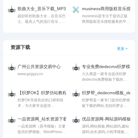
曲、网络歌曲，以及权威、全
网。经典歌曲、流行歌曲、英
听的歌首选网站。
面的歌曲排行榜。
文歌曲一网打尽，做最好的在
歌曲大全_音乐下载_MP3歌曲免费下载试听音乐网站_音乐巴士
musiness商用版权音乐
线音乐网站。
超好听的歌曲大全，在音乐巴
musiness是专注于提供正版
士。最具人气的流行音乐，最
商用版权音乐授权服务的平
好听的MP3歌曲试听免费下载
台。服务范围包括：游戏、动
漫、影视、广告、短视频等配
乐下载，也为合作的海内外音
乐厂牌、优秀音乐人提供展示
资源下载
更多 >
机会，营造中国良好的商用音
乐版权意识及交易环境。
广州公共资源交易中心
专业免费dedecms织梦模板
www.gzggzy.cn
六久阁是一家专业提供织梦
dedecms免费模板下载的网
站,包括织梦企业网站模板,织
梦博客模板,织梦图片模板,织
【织梦OK】织梦仿站教程网_漏洞修复_织梦模板下载_DedeC
织梦帮_dedecms模板_d
梦下载站模板,织梦原创网站
织梦OK凭借良好的口碑和技
织梦帮是一家专门提供织梦模
模板等
术，为大家专业提供
板下载的网站,包括织梦企业
DedeCms织梦建站教程，网
网站模板,织梦CMS模板,织梦
页素材特效，建站实用工具等
博客模板,织梦图片模板,织梦
一品资源网_站长资源下载_织梦模板_WordPress主题模板_P
优品资源网-网站源码模板系
建站资源，整理了织梦仿站教
html5模板下载,dede源码,网
一品资源网（原寻模板）主要
源码,网站模板,网站源码,建站
程，织梦新手教程，织梦入门
站源码,dedecms教程以及各
提供织梦模板、WordPress主
源码,站长源码,小程序模板,源
教程，织梦bug修复等相关内
类手机网站模板分享.
题模板、帝国模板、网站模
码下载,网站源码下载,asp源