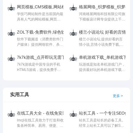
容供大家交流学习，让每个人
板、网页模板、网站源码、商
码,游戏源码,php源码,织梦模
都学会使用织梦管理网站，
网页模板,CMS模板,网站模板免费下载-学技巧网站制作
格展网络_织梦模板_织梦cms
业源码、IT视频教程、网页特
板,dedecms模板,discuz模
DEDE仿站培训网，让更多的
学技巧网站制作是当前国内最
河南格展网络科技有限公司旗
效、jquery代码、抖音AE素
板,discuz插件,帝国cms模板,
人都学会使用织梦搭建自己的
具有人气的网站模板,网页模
下模板设计网专业提供上千种
材、PPT办公素材免费下载
建站教程,微擎,源码网,源码论
网站。
板下载站,提供最专业的cms系
织梦CMS网站模板,织梦模板
坛,手机源码模板"
统网站教程
定制,织梦仿站,织梦html5手机
name="keywords" />
ZOL下载-免费软件,绿色软件
楼兰小说论坛 好看的言情小说
(dedecms,phpcms,帝国
网站模版、织梦二次开发源码
软件下载频道（消费类软件门
楼兰小说论坛,提供好看的言
cms,dz论坛等),网站制作教程
免费分享下载。
户媒体）提供网络软件、杀毒
情小说,言情小说免费下载,言
和常用的建站资源,网页特
软件、聊天工具、系统工具、
情小说推荐,小说下载,TXT小
效。
媒体播放、输入法、QQ工
说下载,电子书下载,全本小说
7k7k游戏_点开即玩无需下载_H5游戏_在线手机小游戏_手机网
单机游戏下载_单机游戏下载
具、手机主题和驱动等丰富的
下载
7k7k游戏是中国专业的手机
玩游戏是知名单机游戏门户，
绿色软件下载,互联网软件资
HTML5游戏，提供免费手机
提供最好玩的单机游戏下载大
源共享的宝藏!－中关村在线
小游戏，热门HTML5手机游
全、单机游戏中文版下载，包
软件频道!
戏，最新HTML5手机游戏，
括最新经典的国内外大型单机
无需下载，点击马上玩！
游戏、街机游戏、单机小游
戏，免费单机游戏下载上玩游
实用工具
更多 >
戏网！
在线工具大全 - 在线免安装的工具网站 - lmcjl在线工具
站长工具 - 一个专注SEO
lmcjl在线工具致力于打造和收
站长工具是站长的必备工具。
集各种简单、易用、便捷、免
经常上站长工具可以了解SEO
安装、自动化的在线工具,用
数据变化。还可以网站链接抓