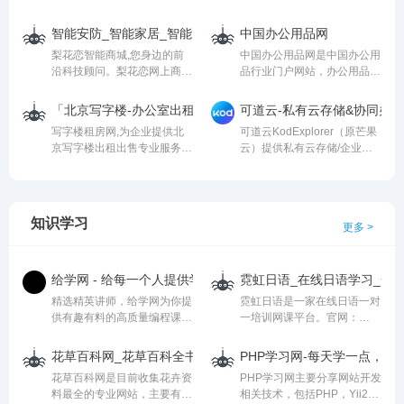
常识、健身操和全民健身、全
包含材料管理系统、建筑成本
民健身运动常识，更多全民健
管理软件、合同管理系统、项
智能安防_智能家居_智能办公_人工智能机器人-梨花恋商城
中国办公用品网
身运动知识、户外运动健身、
目进度管理系统等,专注建筑
梨花恋智能商城,您身边的前
中国办公用品网是中国办公用
办公室健身、健身常识、健身
施工行业信息化15年。
沿科技顾问。梨花恋网上商城
品行业门户网站，办公用品设
操常识。
销售智能安防,智能家居,智能
备产品网络交易平台，中国办
办公,人工智能机器人,指纹锁,
公用品网免费提供供求信息发
「北京写字楼-办公室出租出售信息平台」-北京写字楼出租网-
可道云-私有云存储&协同办公
可视对讲,探测仪器等综合类
布平台，免费展示最新最全办
写字楼租房网,为企业提供北
可道云KodExplorer（原芒果
科技商品。正品低价、品质保
公用品行业供求信息，寻找商
京写字楼出租出售专业服务平
云）提供私有云存储/企业网
障、安心服务!
机就到中国办公用品网。
台,提供北京海淀|朝阳|东城|西
盘/企业云盘和在线文档管理
城|丰台|写字楼出租,写字楼出
解决方案，助力企业实现办公
售,写字楼租赁等服务,100%
协作、Office在线编辑、安全
真实的写字楼房源,一对一专
存储访问和组织权限控制。
知识学习
更多 >
人服务。北京写字楼网，最快
的优选办公!
给学网 - 给每一个人提供学习编程的精品课
霓虹日语_在线日语学习_一
精选精英讲师，给学网为你提
霓虹日语是一家在线日语一对
供有趣有料的高质量编程课
一培训网课平台。官网：
程，让你在学有所成的同时，
www.nihongvip.com 电话：
顺便找一个月薪两万的工作;
400-689-0116。致力于高考
花草百科网_花草百科全书_花草百科知识大全
PHP学习网-每天学一点，每
你也可以申请成为讲师，为自
日语、少儿日语、日语口语、
花草百科网是目前收集花卉资
PHP学习网主要分享网站开发
己赚更多额外收入！
考级日语等多种课程培训。独
料最全的专业网站，主要有花
相关技术，包括PHP，Yii2教
创研发教材、多样化教学模