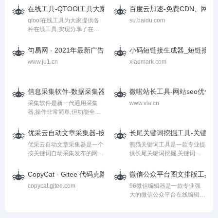
户无需下载安装即可使用各种
取、检测网站死链接、蜘蛛访
在线工具-QTOOl工具大家常用的工具箱
百度云加速-免费CDN、网站
各样优秀的在线工具。
问、HTML格式检测、网站速
qtool在线工具为大家提供各
su.baidu.com
度测试、友情链接检查、网站
种在线工具,实现分享了在线
域名IP查询、PR、权重查
开发类,查询类,站长类,代码格
询、alexa、whois查询等
式化与代码压缩处理,代码在
等。
句易网 - 2021年最新广告法淘宝违禁词敏感词在线查询检测工
小码短链接生成器_短链接生成
线加密与解密,生活查询,图片
www.ju1.cn
xiaomark.com
在线批量处理,图片生成等内
容丰富实用的工具.
信息采集软件-数据采集器-电话号码收集工具-手机号营销网
微啦站长工具-网站seo优
采集软件是新一代通用采集
www.vla.cn
器,操作非常简单,但功能全
面、强大,不懂技术亦可轻松
操作。可依据内容判断相似
优采云自动文章采集器-按关键词自动采集发布的网站文章采集
长尾关键词挖掘工具-关键词
度,拥有强大的数据处理能力,
优采云自动文章采集器是一个
熊猫关键词工具是一款专业提
是大数据的通用爬虫集成了数
按关键词自动采集发布的网站
供长尾关键词挖掘,关键词指
据挖掘功能【排名出租
文章采集工具，免费提供一亿
数/搜索量查询的工具。我们
QQ2273918203】
关键词库，自动识别网页正
的官网不仅提供了熊猫关键词
CopyCat - Gitee 代码克隆检测工具
微信公众平台图文排版工具、
文，无需编写采集规则，智能
软件下载还有网页版词库,竞
copycat.gitee.com
96微信编辑器是一款专业强
计算文章与关键词的相关度，
价查询,使用帮助,常见问题解
大的微信公众平台在线编辑排
NLP技术伪原创，指定采集最
答等模块和内容。
版工具，提供手机预览功能，
新内容，指定采集目标网站，
让用户在微信图文 、文章、
是一个站长必备的数据采集工