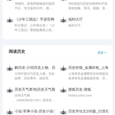
域,Hentai,妹子图,黑丝,私房,
Cosplay行业相关资讯，赛事
分兑换系统，企业集采系统，
淘福利，是电商购物返利返现
360游戏为您提供新鲜的手机
美腿等为核心的综合性网站！
活动，Cosplay教程，以及
员工福利系统，为企业提供高
平台，专注返利10年，拥有
游戏攻略、资讯、视频、直
网站内容均来至于网上各大网
Cosplay图片等，旗下
品质的一站式文创礼品解决方
超1亿用户!淘福利返利网现有
播、评测、榜单、排行等优质
友自发公布的资源，如有侵
Cosplay中国动漫服装商城主
案。咨询电话:4006-828-
合作伙伴包括天猫、淘宝、京
内容，更有海量游戏活动、礼
犯，请一定Email小编，闪电
要提供Cosplay服装,道具定做
《少年三国志》手游官网—匠心重制，海量福利
福利大厅
876。
东、亚马逊等400多家电商网
包福利你来拿！
Delete ~~
服务。
时光重启，少年再出发！《少
福利大厅
站，以及20000多个知名品牌
年三国志》重制版重磅上线，
店铺!
带来全新的画面享受与游戏体
验；联动传统川剧，三款曲艺
变装带你领略国粹经典的魅
力；少年节最强福利，限时豪
阅读历史
更多 >
送120连抽，免费预抽卡送神
将，新老玩家皆可共襄盛举！
解历史-介绍历史人物、历史事件、历史故事
历史价格_金属价格_上海有
介绍中国古代历史人物、历史
上海有色金属网历史价格提供
故事、历史事件、战役等。
各类有色金属最新价格、历史
价格、库存、产量、进出口量
等.让用户能够在这里更加快
历史天气查询|历史天气预报查询|历史气温查询|过去天气查询_
搜狐历史-搜狐
速地查询有色金属行情数据!
全球天气网
history.sohu.com
（www.tianqi.com）提供全国
各大城市的历史天气预报查
询，历史气温查询，历史天气
小说-军事小说-历史小说-军事书-图书-铁血读书
历史学论文100篇_21世纪秘
数据来源于城市当天的天气预