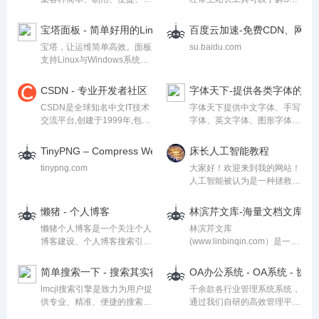
安装、自动化的在线工具,用
数据变化。还可以网站链接抓
户无需下载安装即可使用各种
取、检测网站死链接、蜘蛛访
宝塔面板 - 简单好用的Linux/Windows服务器运维管理面板
百度云加速-免费CDN、网站
各样优秀的在线工具。
问、HTML格式检测、网站速
宝塔，让运维简单高效。面板
su.baidu.com
度测试、友情链接检查、网站
支持Linux与Windows系统。
域名IP查询、PR、权重查
一键配置：LAMP/LNMP、网
询、alexa、whois查询等
站、数据库、FTP、SSL，通
等。
CSDN - 专业开发者社区
字体天下-提供各类字体的免
过Web端轻松管理服务器。
CSDN是全球知名中文IT技术
字体天下提供中文字体、手写
交流平台,创建于1999年,包含
字体、英文字体、图形字体等
原创博客、精品问答、职业培
各种字体的高速免费下载和在
训、技术论坛、资源下载等产
线预览服务.
TinyPNG – Compress WebP, PNG and JPEG images intelligen
床长人工智能教程
品服务,提供原创、优质、完
tinypng.com
大家好！欢迎来到我的网站！
整内容的专业IT技术开发社区.
人工智能被认为是一种拯救世
界、终结世界的技术。毋庸置
疑，人工智能时代就要来临
懒猪 - 个人博客
林滨芹文库-海量文档文库下
了，科… 继续阅读 前言
懒猪个人博客是一个关注个人
林滨芹文库
博客建设、个人博客搜索引擎
(www.linbinqin.com）是一个
优化、网络推广、
在线文档存储,阅读,分享和下
Html5+css3博客,SEM等技术
载平台,你可以上传学术论文,
简单搜索一下 - 搜索其实很简单 - lmcjl搜索引擎
OA办公系统 - OA系统 -
信息博客,提供博主在学习成
毕业论文,毕业设计,研究报告,
lmcjl搜索引擎是致力为用户提
千余款各行业管理系统系统，
果和工作中经验总结,是一个
行业标准,课后答案,教学课件,
供专业、精准、便捷的搜索服
通过我们自研的高效管理平台
互联网从业者值得收藏的网站
工作总结,策划方案,党团建设,
务,让网民更便捷地获取信
开发，并在使用中不断优化、
心得体会,行业资料,模板范文