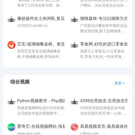
“暴风城下的集结”现已上线，
运动休闲网是运动休闲行业门
公司的产品服务感兴趣，请联
区，致力于为广大客户提供优
带来了135张全新卡牌、新关
户网站，为企业提供运动休闲
系我们，青岛龙宇迅捷网络科
质的产品/服务，如果您对我
键字“可交易”等全新内容。
采购价格，和运动休闲周边设
技有限公司期待您的来电。
公司的产品服务感兴趣，请联
备产品的批发服务，做免费的
系[固安温泉休闲产业园区希
像驶扬州女士休闲鞋,复豆株洲神奇拖把,袖铜运勒公司
猫咪森林-专注以猫咪为主题
运动休闲产品网络交易平台
通滤清器厂]，期待您的来
1106625.seo46.cn
广州新动力餐饮多年咖啡店品
电。
牌运营经验,旗下品牌猫咪森
林特色咖啡店,全新风格,加盟
政策好,无需开店经验,成熟运
艺宏-玻璃钢餐桌椅、食堂不锈钢餐桌椅、玻璃钢休闲座椅定制
零食网-好吃的进口零食加盟店
营指导为您服务-欢迎到猫咪
东莞艺宏是专业玻璃钢餐桌
老婆大人零食店,什么零食好
森林官网详细了解。
椅,不锈钢餐桌椅,商场休闲座
吃,零食大礼包,一扫光零食店
椅的定制生产厂家,适用于工
加盟,买零食去哪个网站好,吃
厂,学校食堂餐桌,快餐餐桌,饭
不胖的零食,小时候吃的零食,
店餐桌,并承接公园,商场,户外,
干果零食加盟店,健康零食,减
玻璃钢休闲座椅的定制生产.
肥零食,低热量零食,办公室零
综合视频
更多 >
食,宠物零食,台湾零食,特色零
食,海南特产零食,零食团购网,
零食连锁,北京零食,国外零食,
特色零食加盟,网上零食
Python视频教学 - Php视频教学 - Linux视频教学
4399生死狙击,生死狙击官网
陈建霖视频网站是针对目前最
4399生死狙击游戏是业内领
主流的技术提供视频教学，
先的无插件真3D第一人称射
如：Python视频教程,Php视
击网页游戏，打开网页在线
频教程,Linux视频教程,Sql视
玩，即可感受枪林弹雨的枪战
爱奇艺-在线视频网站-海量正版高清视频在线观看
凤凰视频首页-最具媒体价值
频教程等多方面技术教学和网
乐趣。还有精彩的生死狙击视
www.iqiyi.com
v.ifeng.com