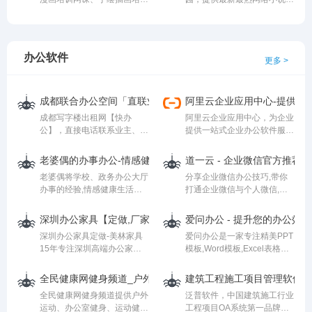
还可以获得租房、求职、美
中心、游戏原画培训在线学习
无弹窗小说阅读，最快更新高
食、旅游、房产、教育、二手
班，还有日式板绘漫画、CG
质量的小说最新章节，是广大
交易等本地生活服务信息。
绘画教学、二次元绘画视频教
网络小说爱好者必备的小说阅
程，在家就能轻松学画画！
读网。
办公软件
更多 >
成都联合办公空间「直联业主」成都共享办公室写字楼出租_快
阿里云企业应用中心-提供企
成都写字楼出租网【快办
阿里云企业应用中心，为企业
公】，直接电话联系业主、无
提供一站式企业办公软件服
中介费。提供成都便宜写字楼
务，如公司注册、域名注册、
租金信息，成都共享办公室、
商标注册、企业建站、短信服
老婆偶的办事办公-情感健康生活-备孕知识经验分享
道一云 - 企业微信官方推荐
联合办公空间价格。精装修带
务、企业邮箱、企业OA系
老婆偶将学校、政务办公大厅
分享企业微信办公技巧,带你
全套办公家具，可供1-100人
统、企业财务软件、企业安
办事的经验,情感健康生活经
打通企业微信与个人微信,学
办公的办公室
全、企业薪税务管家等企业应
验,备孕知识经验,以及远程缺
习移动办公技巧就到道一云学
用服务。如果您有公司注册、
血预适应训练仪产品使用经验
院。
域名注册、商标注册、企业建
深圳办公家具【定做,厂家,公司,高档】办公桌,办公沙发,办公室
爱问办公 - 提升您的办公效率
分享出来，希望大家能够借鉴
站、短信服务、企业邮箱、企
深圳办公家具定做-美林家具
爱问办公是一家专注精美PPT
并一起分享。
业OA系统、企业财务软件、
15年专注深圳高端办公家具
模板,Word模板,Excel表格模
企业安全、工商财税等企业服
生产厂家,提供办公空间规划,
板,个人简历模板,公司规章制
务需求，欢迎来阿里云企业应
办公家具工程设计,办公室屏
度范本及合同协议范本等办公
全民健康网健身频道_户外运动健身常识_健身操_办公室健身_
建筑工程施工项目管理软件系统
用中心。
风卡位,办公桌椅定制批
素材下载网站,下载即用,方便
全民健康网健身频道提供户外
泛普软件，中国建筑施工行业
发,2000㎡办公家具体验馆
快捷,提升您的办公效率！
运动、办公室健身、运动健身
工程项目OA系统第一品牌；
400-756-9688