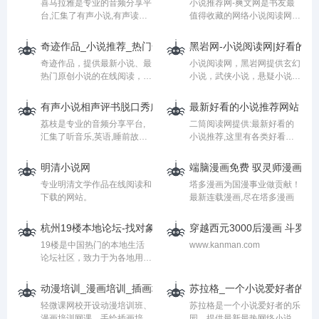
喜马拉雅是专业的音频分享平
小说推荐网-爽文网是书友最
台,汇集了有声小说,有声读物,
值得收藏的网络小说阅读网。
有声书,FM电台,儿童睡前故
小说推荐网-爽文网收录了当
事,相声小品,鬼故事等数亿条
前最热最火的网络小说，并且
奇迹作品_小说推荐_热门全本免费小说推荐-奇迹作品书城
黑岩网-小说阅读网|好看的小
音频，找到每一天的精神食
持续高效的提供最新章节无弹
奇迹作品，提供最新小说、最
小说阅读网，黑岩网提供玄幻
粮。
窗阅读，是广大书友最值得推
热门原创小说的在线阅读，经
小说，武侠小说，悬疑小说，
荐和收藏的网络小说阅读网。
典完本小说，包括都市小说，
历史小说，军事小说，仙侠小
奇幻玄幻小说，悬疑灵异小
说，科幻小说，游戏小说，同
有声小说相声评书脱口秀广播剧听书直播FM-荔枝
最新好看的小说推荐网站 - 
说，仙侠武侠小说，古代言情
人小说，古言小说等网络小说
荔枝是专业的音频分享平台,
二筒阅读网提供:最新好看的
小说，现代言情小说，浪漫青
在线阅读 - www.heiyan.com
汇集了听音乐,英语,睡前故事,
小说推荐,这里有各类好看的
春小说，幻想言情小说等各类
儿童故事,有声小说,相声段子,
小说,包括玄幻仙侠小说、青
小说尽在奇迹作品
历史人文,有声书等数亿条音
春校园小说、都市暧昧小说、
明清小说网
端脑漫画免费 驭灵师漫画 一人
频,超过2亿用户选择的网络
军事历史小说等等。
专业明清文学作品在线阅读和
塔多漫画为国漫事业做贡献！
FM,随时随地，想听就听，你
下载的网站。
最新连载漫画,尽在塔多漫画
喜爱的音频尽在荔枝。
杭州19楼本地论坛-找对象、办婚礼、搞装修、聊育儿、看小说
穿越西元3000后漫画 斗罗大
19楼是中国热门的本地生活
www.kanman.com
论坛社区，致力于为各地用户
提供便捷的生活交流空间和体
贴的本地生活服务，在这里，
动漫培训_漫画培训_插画培训,在线绘画培训学习平台 - 轻微课
苏拉格_一个小说爱好者的乐
你可以轻松搞定相亲、结婚、
轻微课网校开设动漫培训班、
苏拉格是一个小说爱好者的乐
装修、育儿这几桩人生大事，
漫画培训网课、手绘插画培训
园，提供最新最热网络小说，