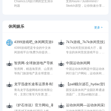
Chainco,UI设计师的交互演示
支持Axure / Justinmind /
让产品团队协作更高效、更轻
利器
Sketch原型，让你快速分享，
松。
快速预览，快速协作，具备密
码保护，版本管理，邮件群发
通知功能
休闲娱乐
更多 >
4399游戏吧_休闲网页游戏--专业的中文休闲游戏平台
7k7k游戏_7k7k休闲竞技游戏
4399游戏吧是专业的中文休
7k7k休闲竞技游戏大厅，最
闲游戏平台!免费为你提供
专业的休闲竞技游戏平台，为
4399生死狙击,4399三国杀,
玩家们提供最好玩的休闲游
美食大战老鼠,火线精英,皮卡
戏，最精彩的竞技游戏，数十
智房网-全球旅游地产导购。海景房，境外房产，度假地产，休
中国运动休闲网
堂等热门休闲网页游戏。
款只需浏览器即可畅玩的休闲
智房网，精选海景房、山景房
中国运动休闲网是中国运动休
竞技游戏，随时随时畅玩欢乐
等热门旅游地产及全球度假地
闲行业门户网站，运动休闲设
时光，就在7K7K休闲竞技游
产、休闲地产、境外房产，为
备产品网络交易平台，中国运
戏大厅。
用户提供全面及时的投资环
动休闲网免费提供供求信息发
【pall颇尔滤芯_hydac
境、旅居资源、楼盘动态与购
布平台，免费展示最新最全运
青岛龙宇迅捷网络科技有限公
固安温泉休闲产业园区希通滤
房优惠等一站式置业导购。
动休闲行业供求信息，寻找商
司，主营订客车汽车票,货物
清器厂，主营pall颇尔滤
机就到中国运动休闲网。
宠物托运，公司地址位于山东
芯,hydac贺德克滤芯,唐纳森
青岛，联系方式
滤芯,除尘设备，公司地址位
《炉石传说》官方网站_暴雪首款免费休闲卡牌网游
运动休闲网—运动休闲采购价
15589842535，如果您对我
于河北廊坊固安县林城工业园