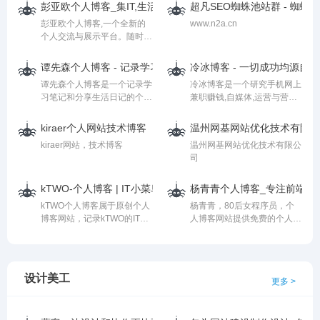
Jquery、Redis、数据库、服
技术等WEB知识，记录生活
彭亚欧个人博客_集IT,生活为一体的优秀个人博客
超凡SEO蜘蛛池站群 - 蜘蛛
务器、性能优化。记录和分享
的点点滴滴，是一个互联网从
彭亚欧个人博客,一个全新的
www.n2a.cn
学习的心得,感悟生活,留住感
业者值得收藏的网站。
个人交流与展示平台。随时与
动,静静寻觅生活的美好
大家分享生活，工作中的点点
滴滴。
谭先森个人博客 - 记录学习笔记分享生活日记的个人博客网站
冷冰博客 - 一切成功均源自
谭先森个人博客是一个记录学
冷冰博客是一个研究手机网上
习笔记和分享生活日记的个人
兼职赚钱,自媒体,运营与营销
博客网站，主要记录学习生活
以及如何自我提升的个人自媒
的点点滴滴，分享烹饪专业学
体博客,欢迎广大网友一起交
kiraer个人网站技术博客
温州网基网站优化技术有限公
习中的经验知识
流学习。
kiraer网站，技术博客
温州网基网站优化技术有限公
司
kTWO-个人博客 | IT小菜鸟的成长日记 | 马瑞强的个人博客
杨青青个人博客_专注前端设
kTWO个人博客属于原创个人
杨青青，80后女程序员，个
博客网站，记录kTWO的IT生
人博客网站提供免费的个人博
活中的点点滴滴,本博客专注
客搭建教程，个人博客网站模
于Web开发、服务器运维、机
板下载，以及分享一些前端个
器学习、网络攻防、个人博客
人博客设计等知识。
模板分享，努力打造IT行业最
设计美工
更多 >
好的知识分享平台。作者：马
瑞强；代号：kTWO。