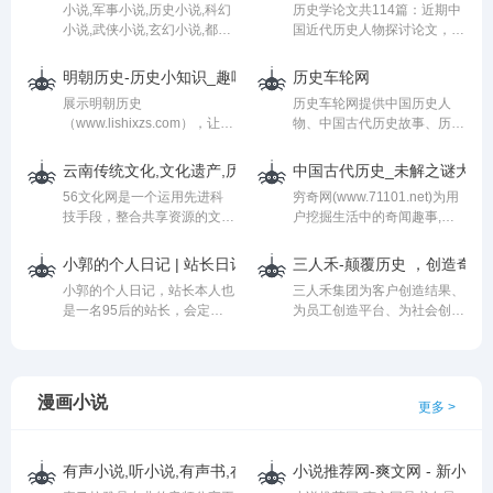
小说,军事小说,历史小说,科幻
历史学论文共114篇：近期中
报信息。
小说,武侠小说,玄幻小说,都市
国近代历史人物探讨论文，科
小说,言情小说"
举制度的作用分析，历史教学
name="keywords" />
培养历史感的思考和建，大学
明朝历史-历史小知识_趣味历史
历史车轮网
本科历史学教学研究，杂志在
展示明朝历史
历史车轮网提供中国历史人
历史教学的用途，方志学与历
（www.lishixzs.com），让人
物、中国古代历史故事、历史
史学的关系及相互影，中学历
想不到的历史小知识，各种明
人物故事、历史故事、中国历
史有效教学措施，中日近代化
史冷知识，还有明朝历史问
史,古代历史等历史资讯内容,
分析，高中历史学案的常见误
云南传统文化,文化遗产,历史文化-56文化网
中国古代历史_未解之谜大全_
答，分享当下好看的明史题材
致力于传承国学经典，弘扬中
区研究，同时还有写作指导意
56文化网是一个运用先进科
穷奇网(www.71101.net)为用
影视剧，非常欢迎喜欢明史的
华优秀传统文化,历史的车轮
见可供参考。
技手段，整合共享资源的文化
户挖掘生活中的奇闻趣事,探
网友们来一起阅读分享。
永远在滚滚前进,以史为镜,可
数字平台，旨在利用数字化技
寻大千世界的神秘和奥妙,为
以知兴替,以人为镜,可以明得
术展示内容，创造一个文化价
用户呈现一个包罗万象、精彩
失。
小郭的个人日记 | 站长日记—95后站长—小郭讲历史—小郭的
三人禾-颠覆历史 ，创造奇迹
值、社会价值和经济价值为一
无限的别样世界.为网友提供
小郭的个人日记，站长本人也
三人禾集团为客户创造结果、
体的新型平台。
最优质的互联网知识平台。学
是一名95后的站长，会定期
为员工创造平台、为社会创造
海无涯 永不停息！
分享站长的日常，分享有关互
和谐
联网新闻热点以及干货分享，
定期更新站长日记，也欢迎站
长用户、非站长用户注册与交
漫画小说
更多 >
流，同时也欢迎大家注册共同
进行交流！
有声小说,听小说,有声书,在线听书,电台FM-喜马拉雅
小说推荐网-爽文网 - 新小说