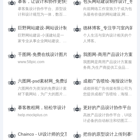
摹客，让设计和协作更快更简单
包头网站建设制作设计_包头
摹客集设计协作平台、原型设
向前网络工作室致力于成为包
计和设计规范为一体，数百万
头最有价值的网站建设,网站
设计师、产品经理和开发工程
设计服务商,精通百度关键词
师必备设计神器、交互原型、
优化,专注包头网站建设制作
巨野网站建设-网站设计制作推广［小溪建站］
德林博客_专注学习室内装饰
标注切图、文档管理。百人团
设计,包头网站优化推广,服务
巨野网站建设-小溪建站是一
个人生活与室内设计相关的个
队免费协作。
热线:14794781288
家专业从事企业网站建设、网
人博客。
站设计、网站推广、网站建设
公司电话19969902837。
千图网-免费在线设计图片素材网站-正版商用素材图库模板大全
我图网-商用产品设计方案,
www.58pic.com
我图网是商用产品设计方案服
务商,为生产商提供工业品牌
包装设计解决方案,包括背景
墙/文化墙/装饰画/包装/样
六图网-psd素材网_免费设计素材下载_正版高清图片下载库
成都广告喷绘-海报设计制作-
机/CAD/印花图案以及党政类
六图网作为资深的免费设计素
成都择视广告传媒有限公司为
的PPT/Word/Excel模板下载,
材下载网站，为广大的图片设
您提供成都广告喷绘，海报印
找正版图片设计素材就上我图
计者提供更多免费矢量图,PS
刷设计，成都海报印刷，店铺
网.
素材,psd素材免费下载,以及
招牌设计制作，户外LED广告
摹客教程网，轻松学设计
更好的产品设计协作平台 - 
艺术字体下载,节日素材,淘宝
牌，择视广告致力于探索解决
help.mockplus.cn
高效产品设计协作平台，UI设
素材,ppt模板,婚纱相册模板,
方案，以广告策划设计基调，
计必备的自动标注和切图工
网页模板等设计素材下载，做
用创意传达品牌个性，整合媒
具，快速交互，多样批注，全
更优质的正版高清图片下载
介资源不断深化品牌在用户中
貌面板，团队管理，支持
库。
的形象。
Chainco - UI设计师的交互演示利器
把你的原型设计上传到摹客原
Sketch、PS、XD插件上传。