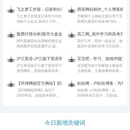
草知识、花草百科、花草图
程，Liunx，Mysql，jquery
式、随时随地自由上课，数百
鉴、药用花草四大栏目，争对
等技术，旨在为大家提供一个
名中外教通过在线一对一教学
飞之梦工作室 - 记录和分享水文地质,工程地质,环境地质相关
西安网站制作_个人博客模板_织
花卉收集了花花草草常识，种
简单学习的平台。
方式，一站式解决各类人群日
飞之梦工作室是记录学习与生
万晓博个人网站主要分享了互
植栽培技巧，花草病虫防治方
语学习需求。
活的个人站点,将自己工作中
联网比较流行的各种CMS模
法，全面为您指导养花草技
研究的问题进行整理记录，分
板、如何建立个人网站制作、
巧、盆景制作、花卉养护方法
享一些关于水文地质、工程地
企业网站建设方案、seo排名
分享。
股票行情分析|股市大盘走势预测|炒股入门知识学习-点掌财经,
高三网_高中学习和高考升学
质、环境地质相关知识资源
技术建站、个人博客网站制作
阿牛直播是由点掌财经独立运
高中三年，陪你一起走过，涵
等,在这个网站上也发布我的
方法、公司网站SEO、
营的股市在线直播平台,提供
盖高中全部科目学习方法和学
开发作品AsLine（cad剖面图
SEM、信息流推广优化等为
今日股市行情查询,a股行情分
习资料，以及高招信息，如大
智能生成插件），同时，也分
一体知识汇总网站。
析,短线牛股推荐,炒股技巧培
学名单、专业介绍等。有我陪
享一些标准规范、书籍、文
沪江英语-沪江旗下英语学习资讯网站_免费英语学习网站
宝宝吧 - 学习、游戏伴随宝
训,股票入门基础知识学习,并
伴，明天更光彩！
献、软件等方面的内容。
沪江英语是沪江旗下英语学习
宝宝吧为各个年龄段儿童提供
定期举行炒股大赛,真正做到
资讯网站，是国内最具有亲和
儿童歌曲、儿童故事和各类有
和靠谱的人一起聊股票!
力的英语学习网站之一，专注
趣的学习、游戏内容，家长在
于打造人气的英语学习交流互
这里可以学习教育宝宝的知
【环球网校官方网站】职业教育在线_移动学习、职达未来！
松松网 - 卢松松博客 - 为
动网站，为全国数千万英语学
识，宝宝吧是所有宝宝和妈妈
【环球网校官网】成立于
松松网（卢松松博客）从
习者提供专业服务。
共同的家！
2003年起，连续多年获评十
2009年创立至今，已经成为
佳网络教育机构，是职业教育
国内知名的垂直网站之一。我
行业知名的职业考试远程辅导
们一直致力于提供前沿的网络
机构,美国纳斯达克上市企业
推广知识，为草根站长与创业
欢聚时代（NASDAQ:YY）旗
者提供全面的网络推广、网络
下品牌，致力打造以学员为中
今日新增关键词
营销、网站优化、创业故事等
心、以教育为本、以创新驱动
文章。