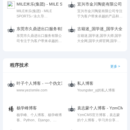
国内贸易，货物及技术进出
及新媒体运营服务，助力企业
Start using your domain right
在这里找到心仪的比赛,随时
MILE米乐(集团) - MILE SPORTS
宜兴市金川陶瓷有限公司
口；指纹密码锁的开发与销
实现数字化转型，提升品牌价
away.
随地掌握nba最新动态,尽享无
MILE米乐(集团) - MILE
宜兴市金川陶瓷有限公司专注
售。（法律、行政法规、国务
值与市场竞争力。
与伦比的观赛体验。
SPORTS✅永久导
于为客户带来卓越的产品和服
院决定规定在经营前须经批准
航:https://www.zllamp.com/
务，致力于满足每一位客户的
的项目除外），^电子产品、
✅✔汇聚全球热门体育项目,包
独特需求。我们深知，只有提
通讯器材、通信设备、机械设
东莞市久鼎进出口服务有限公司
古籍迷_国学迷_国学大全网_
括足球、篮球、电竞等多种赛
供高品质的产品和服务，才能
备及配件、机电设备及配件、
东莞市久鼎进出口服务有限公
古籍迷,国学迷,国学大师,国学
事,MILE米乐平台 操作简便,支
赢得客户的信任与满意。为
轴承及配件、稳压电源、仪表
司专注于为客户带来卓越的产
大全网,国学大师官网,国学古
持多终端访问,安全稳定,提供
此，我们不断追求卓越，力求
仪器、指纹密码锁生产加工。
品和服务，致力于满足每一位
籍网,古籍善本,诗词资料,古籍
24小时在线服务!!!
在每一个细节上都达到最高标
客户的独特需求。我们深知，
在线,国学经典,历史知识
准，确保客户能够享受到最好
只有提供高品质的产品和服
的体验
务，才能赢得客户的信任与满
程序技术
更多 >
意。为此，我们不断追求卓
越，力求在每一个细节上都达
到最高标准，确保客户能够享
受到最好的体验
叶子个人博客 - 一个伪文艺女青年原创博客网站
私人博客
www.yezismile.com
Youngster_yj的私人博客
杨学峰博客
袁志蒙个人博客 - YzmCMS
杨学峰、个人博客、杨学峰博
YzmCMS官方博客，袁志蒙
客、Python、Django、
的个人博客，学习并分享
MySql、uWSGI、HTML、
PHP、Linux、MySQL和前端