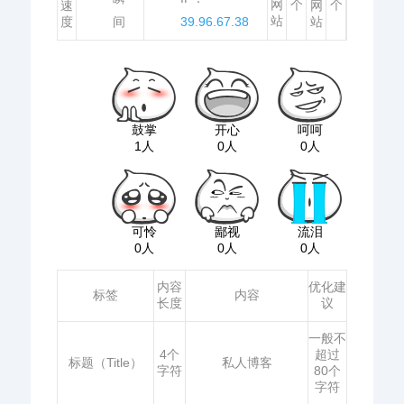
网
个
个
速
网
站
度
间
39.96.67.38
站
鼓掌
开心
呵呵
1人
0人
0人
可怜
鄙视
流泪
0人
0人
0人
内容
优化建
标签
内容
长度
议
一般不
4个
超过
标题（Title）
私人博客
字符
80个
字符