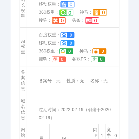
移动权重：
长
权
360权重：
神马：
重
搜狗：
头条：
百度权重：
AI
移动权重：
权
360权重：
神马：
重
搜狗：
谷歌PR：
备
案
备案号：
无
性质：
无
名称：
无
信
息
域
名
过期时间：
2022-02-19
（创建于2020-
信
息
02-19）
网
竞
同
站
争
IP
1
0
瞬
IP：